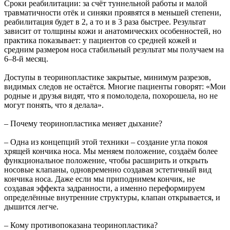
Сроки реабилитации: за счёт туннельной работы и малой
травматичности отёк и синяки проявятся в меньшей степени,
реабилитация будет в 2, а то и в 3 раза быстрее. Результат
зависит от толщины кожи и анатомических особенностей, но
практика показывает: у пациентов со средней кожей и
средним размером носа стабильный результат мы получаем на
6–8-й месяц.
Доступы в теоринопластике закрытые, минимум разрезов,
видимых следов не остаётся. Многие пациенты говорят: «Мои
родные и друзья видят, что я помолодела, похорошела, но не
могут понять, что я делала».
– Почему теоринопластика меняет дыхание?
– Одна из концепций этой техники – создание угла покоя
хрящей кончика носа. Мы меняем положение, создаём более
функциональное положение, чтобы расширить и открыть
носовые клапаны, одновременно создавая эстетичный вид
кончика носа. Даже если мы приподнимем кончик, не
создавая эффекта задранности, а именно переформируем
определённые внутренние структуры, клапан открывается, и
дышится легче.
– Кому противопоказана теоринопластика?