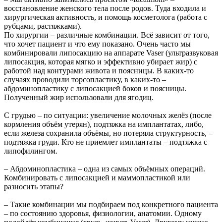
восстановление женского тела после родов. Туда входила и
хирургическая активность, и помощь косметолога (работа с
рубцами, растяжками).
По хирургии – различные комбинации. Всё зависит от того,
что хочет пациент и что ему показано. Очень часто мы
комбинировали липосакцию на аппарате Vaser (ультразвуковая
липосакция, которая мягко и эффективно убирает жир) с
работой над контурами живота и поясницы. В каких-то
случаях проводили торсопластику, в каких-то –
абдоминопластику с липосакцией боков и поясницы.
Полученный жир использовали для ягодиц.
С грудью – по ситуации: увеличение молочных желёз (после
кормления объём утерян), подтяжка на имплантатах, либо,
если железа сохранила объёмы, но потеряла структурность, –
подтяжка груди. Кто не приемлет имплантаты – подтяжка с
липофилингом.
– Абдоминопластика – одна из самых объёмных операций.
Комбинировать с липосакцией и маммопластикой или
разносить этапы?
– Такие комбинации мы подбираем под конкретного пациента
– по состоянию здоровья, физиологии, анатомии. Одному