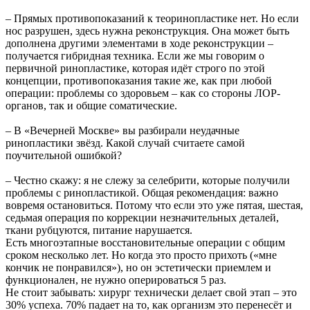
– Прямых противопоказаний к теоринопластике нет. Но если
нос разрушен, здесь нужна реконструкция. Она может быть
дополнена другими элементами в ходе реконструкции –
получается гибридная техника. Если же мы говорим о
первичной ринопластике, которая идёт строго по этой
концепции, противопоказания такие же, как при любой
операции: проблемы со здоровьем – как со стороны ЛОР-
органов, так и общие соматические.
– В «Вечерней Москве» вы разбирали неудачные
ринопластики звёзд. Какой случай считаете самой
поучительной ошибкой?
– Честно скажу: я не слежу за селебрити, которые получили
проблемы с ринопластикой. Общая рекомендация: важно
вовремя остановиться. Потому что если это уже пятая, шестая,
седьмая операция по коррекции незначительных деталей,
ткани рубцуются, питание нарушается.
Есть многоэтапные восстановительные операции с общим
сроком несколько лет. Но когда это просто прихоть («мне
кончик не понравился»), но он эстетически приемлем и
функционален, не нужно оперироваться 5 раз.
Не стоит забывать: хирург технически делает свой этап – это
30% успеха. 70% падает на то, как организм это перенесёт и