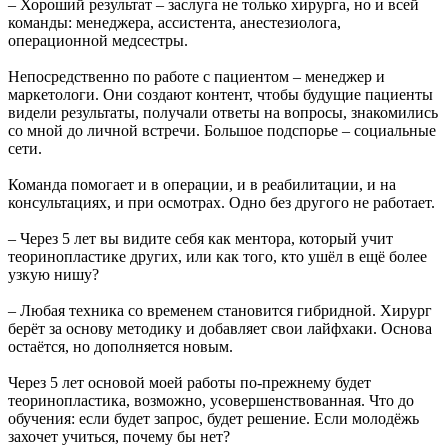
– Хороший результат – заслуга не только хирурга, но и всей
команды: менеджера, ассистента, анестезиолога,
операционной медсестры.
Непосредственно по работе с пациентом – менеджер и
маркетологи. Они создают контент, чтобы будущие пациенты
видели результаты, получали ответы на вопросы, знакомились
со мной до личной встречи. Большое подспорье – социальные
сети.
Команда помогает и в операции, и в реабилитации, и на
консультациях, и при осмотрах. Одно без другого не работает.
– Через 5 лет вы видите себя как ментора, который учит
теоринопластике других, или как того, кто ушёл в ещё более
узкую нишу?
– Любая техника со временем становится гибридной. Хирург
берёт за основу методику и добавляет свои лайфхаки. Основа
остаётся, но дополняется новым.
Через 5 лет основой моей работы по-прежнему будет
теоринопластика, возможно, усовершенствованная. Что до
обучения: если будет запрос, будет решение. Если молодёжь
захочет учиться, почему бы нет?