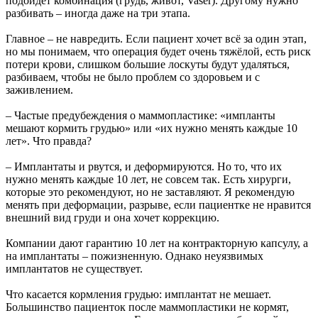
подойдёт комбинация (грудь, живот, Vaser). Другому нужно
разбивать – иногда даже на три этапа.
Главное – не навредить. Если пациент хочет всё за один этап,
но мы понимаем, что операция будет очень тяжёлой, есть риск
потери крови, слишком большие лоскуты будут удаляться,
разбиваем, чтобы не было проблем со здоровьем и с
заживлением.
– Частые предубеждения о маммопластике: «импланты
мешают кормить грудью» или «их нужно менять каждые 10
лет». Что правда?
– Имплантаты и рвутся, и деформируются. Но то, что их
нужно менять каждые 10 лет, не совсем так. Есть хирурги,
которые это рекомендуют, но не заставляют. Я рекомендую
менять при деформации, разрыве, если пациентке не нравится
внешний вид груди и она хочет коррекцию.
Компании дают гарантию 10 лет на контракторную капсулу, а
на имплантаты – пожизненную. Однако неуязвимых
имплантатов не существует.
Что касается кормления грудью: имплантат не мешает.
Большинство пациенток после маммопластики не кормят,