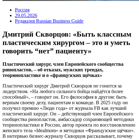
Россия
29.05.2026
Редакция Russian Business Guide
Дмитрий Скворцов: «Быть классным
пластическим хирургом – это и уметь
говорить “нет” пациенту»
Пластический хирург, член Европейского сообщества
ринопластов, – об отказах, мужских трендах,
теоринопластике и о «французских щёчках»
Пластический хирург Дмитрий Скворцов не гонится за
лидерством. «На любого сильного бойца найдётся более
способный», – говорит он. Его философия в другом: быть
верным своему делу, пациентам и команде. В 2025 году он
получил премию «Люди года» от журнала FB как лучший
пластический хирург. Он – действующий член Европейского
сообщества ринопластов, амбассадор сохраняющей методики
теоринопластики в России, автор проекта по восстановлению
женского тела «Idealmom» и методики «Французские щёчки».
В интервью бизнес-журналу Скворцов рассказывает, почему