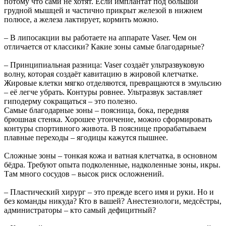
потому что сами не хотят. Если имплантат под большой
грудной мышцей и частично прикрыт железой в нижнем
полюсе, а железа лактирует, кормить можно.
– В липосакции вы работаете на аппарате Vaser. Чем он
отличается от классики? Какие зоны самые благодарные?
– Принципиальная разница: Vaser создаёт ультразвуковую
волну, которая создаёт кавитацию в жировой клетчатке.
Жировые клетки мягко отделяются, превращаются в эмульсию
– её легче убрать. Контуры ровнее. Ультразвук заставляет
гиподерму сокращаться – это полезно.
Самые благодарные зоны – поясница, бока, передняя
брюшная стенка. Хорошее утончение, можно сформировать
контуры спортивного живота. В пояснице прорабатываем
плавные переходы – ягодицы кажутся пышнее.
Сложные зоны – тонкая кожа и ватная клетчатка, в основном
бёдра. Требуют опыта подколенные, надколенные зоны, икры.
Там много сосудов – высок риск осложнений.
– Пластический хирург – это прежде всего имя и руки. Но и
без команды никуда? Кто в вашей? Анестезиологи, медсёстры,
администраторы – кто самый дефицитный?