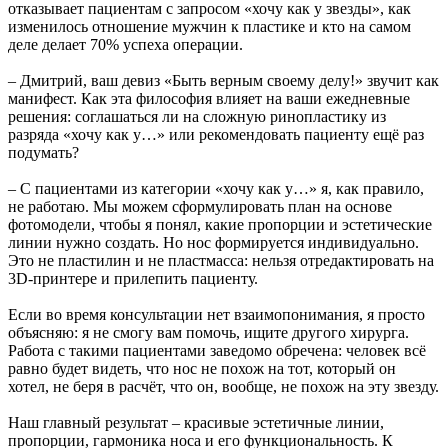
отказывает пациентам с запросом «хочу как у звезды», как
изменилось отношение мужчин к пластике и кто на самом
деле делает 70% успеха операции.
– Дмитрий, ваш девиз «Быть верным своему делу!» звучит как
манифест. Как эта философия влияет на ваши ежедневные
решения: соглашаться ли на сложную ринопластику из
разряда «хочу как у…» или рекомендовать пациенту ещё раз
подумать?
– С пациентами из категории «хочу как у…» я, как правило,
не работаю. Мы можем сформулировать план на основе
фотомодели, чтобы я понял, какие пропорции и эстетические
линии нужно создать. Но нос формируется индивидуально.
Это не пластилин и не пластмасса: нельзя отредактировать на
3D-принтере и прилепить пациенту.
Если во время консультации нет взаимопонимания, я просто
объясняю: я не смогу вам помочь, ищите другого хирурга.
Работа с такими пациентами заведомо обречена: человек всё
равно будет видеть, что нос не похож на тот, который он
хотел, не беря в расчёт, что он, вообще, не похож на эту звезду.
Наш главный результат – красивые эстетичные линии,
пропорции, гармоника носа и его функциональность. К