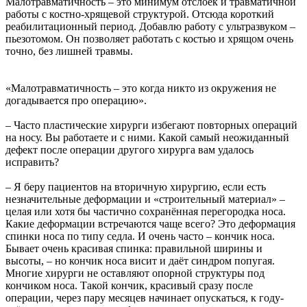
Малотравматичность – это минимум отслоек и травматичной
работы с костно-хрящевой структурой. Отсюда короткий
реабилитационный период. Добавлю работу с ультразвуком –
пьезотомом. Он позволяет работать с костью и хрящом очень
точно, без лишней травмы.
«Малотравматичность – это когда никто из окружения не
догадывается про операцию».
– Часто пластические хирурги избегают повторных операций
на носу. Вы работаете и с ними. Какой самый неожиданный
дефект после операции другого хирурга вам удалось
исправить?
– Я беру пациентов на вторичную хирургию, если есть
незначительные деформации и «строительный материал» –
целая или хотя бы частично сохранённая перегородка носа.
Какие деформации встречаются чаще всего? Это деформация
спинки носа по типу седла. И очень часто – кончик носа.
Бывает очень красивая спинка: правильной ширины и
высоты, – но кончик носа висит и даёт синдром попугая.
Многие хирурги не оставляют опорной структуры под
кончиком носа. Такой кончик, красивый сразу после
операции, через пару месяцев начинает опускаться, к году-