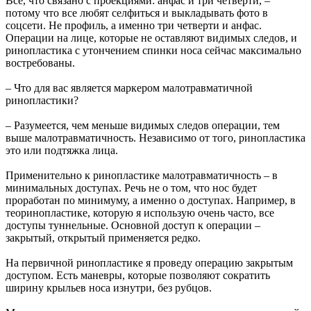
Всё, что связано с проекциями: анфас и три четверти, –
потому что все любят селфиться и выкладывать фото в
соцсети. Не профиль, а именно три четверти и анфас.
Операции на лице, которые не оставляют видимых следов, и
ринопластика с утончением спинки носа сейчас максимально
востребованы.
– Что для вас является маркером малотравматичной
ринопластики?
– Разумеется, чем меньше видимых следов операции, тем
выше малотравматичность. Независимо от того, ринопластика
это или подтяжка лица.
Применительно к ринопластике малотравматичность – в
минимальных доступах. Речь не о том, что нос будет
проработан по минимуму, а именно о доступах. Например, в
теоринопластике, которую я использую очень часто, все
доступы туннельные. Основной доступ к операции –
закрытый, открытый применяется редко.
На первичной ринопластике я проведу операцию закрытым
доступом. Есть маневры, которые позволяют сократить
ширину крыльев носа изнутри, без рубцов.