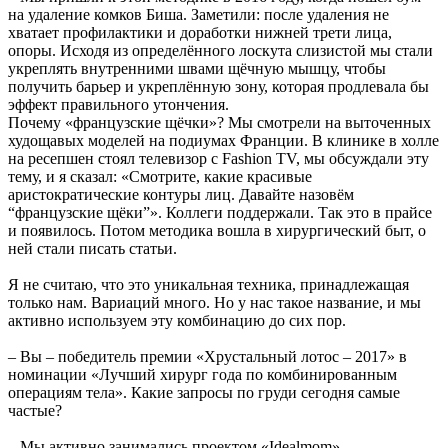
на удаление комков Биша. Заметили: после удаления не
хватает профилактики и доработки нижней трети лица,
опоры. Исходя из определённого лоскута слизистой мы стали
укреплять внутренними швами щёчную мышцу, чтобы
получить барьер и укреплённую зону, которая продлевала бы
эффект правильного утончения.
Почему «французские щёчки»? Мы смотрели на выточенных
худощавых моделей на подиумах Франции. В клинике в холле
на ресепшен стоял телевизор с Fashion TV, мы обсуждали эту
тему, и я сказал: «Смотрите, какие красивые
аристократические контуры лиц. Давайте назовём
“французские щёки”». Коллеги поддержали. Так это в прайсе
и появилось. Потом методика вошла в хирургический быт, о
ней стали писать статьи.
Я не считаю, что это уникальная техника, принадлежащая
только нам. Вариаций много. Но у нас такое название, и мы
активно используем эту комбинацию до сих пор.
– Вы – победитель премии «Хрустальный лотос – 2017» в
номинации «Лучший хирург года по комбинированным
операциям тела». Какие запросы по груди сегодня самые
частые?
– Мы активно занимались проектом «Idealmom» –