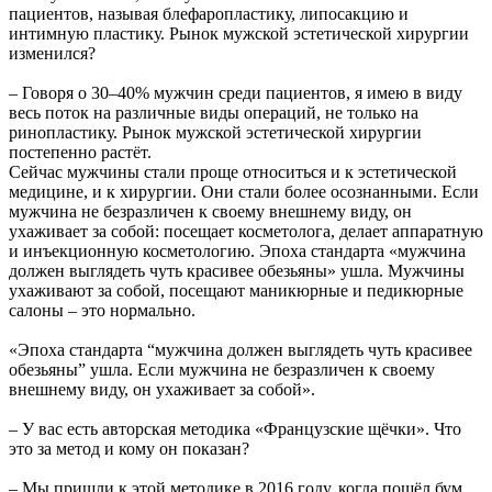
пациентов, называя блефаропластику, липосакцию и
интимную пластику. Рынок мужской эстетической хирургии
изменился?
– Говоря о 30–40% мужчин среди пациентов, я имею в виду
весь поток на различные виды операций, не только на
ринопластику. Рынок мужской эстетической хирургии
постепенно растёт.
Сейчас мужчины стали проще относиться и к эстетической
медицине, и к хирургии. Они стали более осознанными. Если
мужчина не безразличен к своему внешнему виду, он
ухаживает за собой: посещает косметолога, делает аппаратную
и инъекционную косметологию. Эпоха стандарта «мужчина
должен выглядеть чуть красивее обезьяны» ушла. Мужчины
ухаживают за собой, посещают маникюрные и педикюрные
салоны – это нормально.
«Эпоха стандарта “мужчина должен выглядеть чуть красивее
обезьяны” ушла. Если мужчина не безразличен к своему
внешнему виду, он ухаживает за собой».
– У вас есть авторская методика «Французские щёчки». Что
это за метод и кому он показан?
– Мы пришли к этой методике в 2016 году, когда пошёл бум