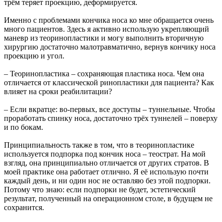
трём теряет проекцию, деформируется.
Именно с проблемами кончика носа ко мне обращается очень
много пациентов. Здесь я активно использую укрепляющий
маневр из теоринопластики и могу выполнить вторичную
хирургию достаточно малотравматично, вернув кончику носа
проекцию и угол.
– Теоринопластика – сохраняющая пластика носа. Чем она
отличается от классической ринопластики для пациента? Как
влияет на сроки реабилитации?
– Если вкратце: во-первых, все доступы – туннельные. Чтобы
проработать спинку носа, достаточно трёх туннелей – поверху
и по бокам.
Принципиальность также в том, что в теоринопластике
используется подпорка под кончик носа – теострат. На мой
взгляд, она принципиально отличается от других стратов. В
моей практике она работает отлично. Я её использую почти
каждый день, и ни один нос не оставляю без этой подпорки.
Потому что знаю: если подпорки не будет, эстетический
результат, полученный на операционном столе, в будущем не
сохранится.