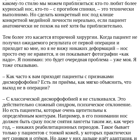
какому-то стилю мы можем приблизиться: кто-то любит более
курносый нос, кто-то – с прогибом спинки, – это технически
выполнимо. Но сделать конкретный нос под клише
конкретной медийной личности нереально, если пациент
анатомически не похож на неё хотя бы приблизительно.
Тем более это касается вторичной хирургии. Когда пациент не
получил ожидаемого результата от первой операции и
приходит ко мне, но я не вижу никаких деформаций – нос
просто ему не нравится, и он показывает фотографии «как
надо». Я понимаю: это будет очередная проблема – уже моя. Я
тоже отказываю.
– Как часто к вам приходят пациенты с признаками
дисморфофобии? Есть ли приёмы, как мягко объяснить, что
выход не в операции?
– С классической дисморфофобией я не сталкивался. Это
действительно сложный синдром, психическое отклонение.
Но есть пациенты, которые очень щепетильны к
определённым контурам. Например, в его понимании нос
должен быть сразу после снятия лангеты таким же, как через
год, – никаких реабилитационных периодов. Такое бывает
только у пациентов с тонкой кожей, у которых практически
нет синяков и отёков. Но даже у них дальше идёт адаптация, и