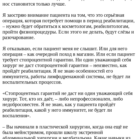
нос становится только лучше.
Я заостряю внимание пациента на том, что это серьёзная
операция, которая потребует помощи в период реабилитации,
– нужно будет обратиться к косметологам, реабилитологам,
пройти физиопроцедуры. Если этого не делать, будут слёзы и
разочарование.
Я отказываю, если пациент меня не слышит. Или для него
операция – как очередной поход в магазин. Или если пациент
требует стопроцентной гарантии. Ни один уважающий себя
хирург не даст стопроцентной гарантии – неизвестно, как
пройдёт реабилитация. Я не знаю особенностей его
иммунитета, работы лимфодренажной системы, не будет ли
воспалительных процессов.
«Стопроцентных гарантий не даст ни один уважающий себя
хирург. Тот, кто их даёт, – либо непрофессионален, либо
недобросовестен. Я не знаю, как у пациента пройдёт
реабилитация, какой у него иммунитет, не будет ли
воспаления».
– Вы начинали в пластической хирургии, когда она ещё не
была мейнстримом, прошли школу экстренной
абдоминальной хирургии и медбатальона. Какие навыки из