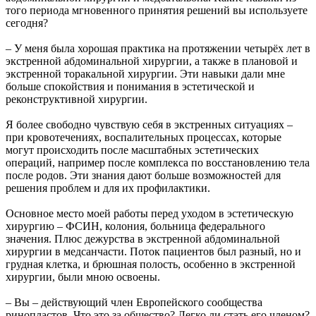
того периода мгновенного принятия решений вы используете
сегодня?
– У меня была хорошая практика на протяжении четырёх лет в
экстренной абдоминальной хирургии, а также в плановой и
экстренной торакальной хирургии. Эти навыки дали мне
больше спокойствия и понимания в эстетической и
реконструктивной хирургии.
Я более свободно чувствую себя в экстренных ситуациях –
при кровотечениях, воспалительных процессах, которые
могут происходить после масштабных эстетических
операций, например после комплекса по восстановлению тела
после родов. Эти знания дают больше возможностей для
решения проблем и для их профилактики.
Основное место моей работы перед уходом в эстетическую
хирургию – ФСИН, колония, больница федерального
значения. Плюс дежурства в экстренной абдоминальной
хирургии в медсанчасти. Поток пациентов был разный, но и
грудная клетка, и брюшная полость, особенно в экстренной
хирургии, были мною освоены.
– Вы – действующий член Европейского сообщества
ринопластов. Что это за общество? Легко ли стать его членом?