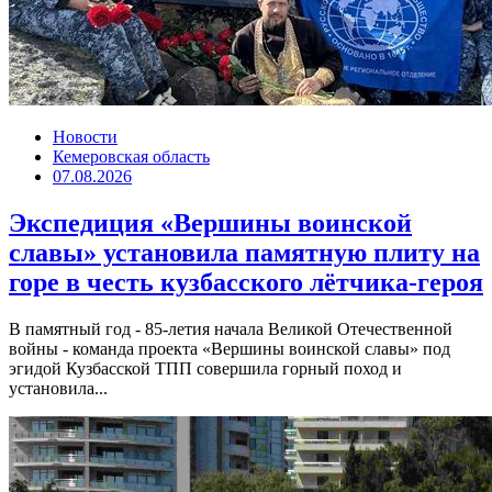
Новости
Кемеровская область
07.08.2026
Экспедиция «Вершины воинской
славы» установила памятную плиту на
горе в честь кузбасского лётчика-героя
В памятный год - 85-летия начала Великой Отечественной
войны - команда проекта «Вершины воинской славы» под
эгидой Кузбасской ТПП совершила горный поход и
установила...