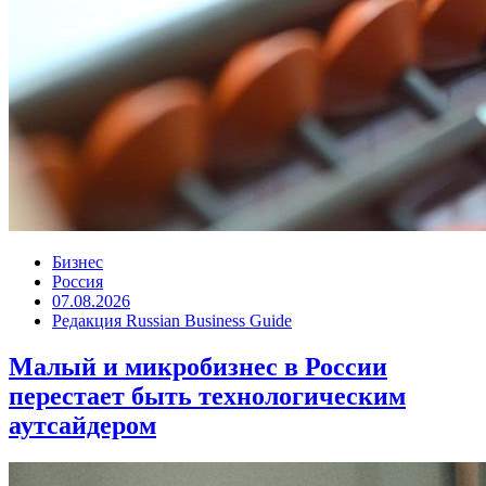
Бизнес
Россия
07.08.2026
Редакция Russian Business Guide
Малый и микробизнес в России
перестает быть технологическим
аутсайдером