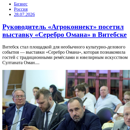
Бизнес
Россия
28.07.2026
Руководитель «Агроконнект» посетил
выставку «Серебро Омана» в Витебске
Витебск стал площадкой для необычного культурно-делового
события — выставки «Серебро Омана», которая познакомила
гостей с традиционными ремёслами и ювелирным искусством
Султаната Оман....