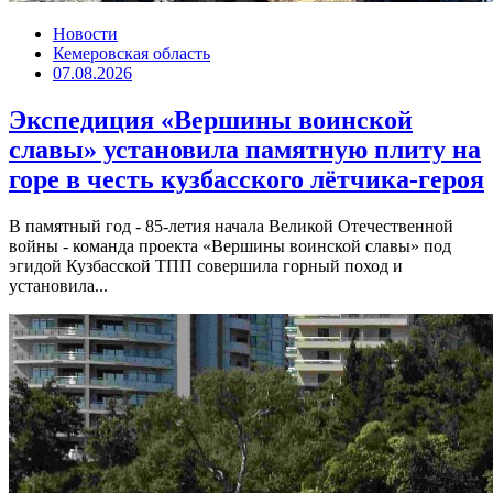
Новости
Кемеровская область
07.08.2026
Экспедиция «Вершины воинской
славы» установила памятную плиту на
горе в честь кузбасского лётчика-героя
В памятный год - 85-летия начала Великой Отечественной
войны - команда проекта «Вершины воинской славы» под
эгидой Кузбасской ТПП совершила горный поход и
установила...