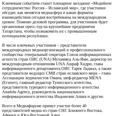
Ключевым событием станет пленарное заседание «Медийное
сотрудничество: Россия – Исламский мир», где участники
обсудят, как меняется медиасфера и какие форматы
взаимодействия сегодня востребованы на международном
уровне. Помимо деловой программы, для участников будет
организован пресс-тур на крупнейшие предприятия
Татарстана, чтобы познакомить их с промышленным
потенциалом республики.
В числе ключевых участников – представители
международных медиаорганизаций и профессионального
сообщества: генеральный секретарь Союза информационных
агентств стран ОИС (UNA) Мухаммед Аль-Ями, директор по
международным отношениям UNA Ашраф Хидри, глава
информационного департамента ОИС Тарек Ладжал, а также
представители ведущих СМИ стран исламского мира – глава
Ассоциации журналистов Омана, шеф-редактор MENA
(Египет), главный редактор Тунисского агентства,
представитель турецкого информационного агентства
Anadolu Agency, руководитель национального
информационного агентства Индонезии Antara и другие.
Всего в Медиафоруме примут участие более 40
представителей медиа из стран СНГ, Ближнего Востока,
Африки и Юго-Восточной Азии.