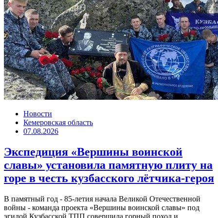
Новости
Кемеровская область
07.08.2026
Экспедиция «Вершины воинской
славы» установила памятную плиту на
горе в честь кузбасского лётчика-героя
В памятный год - 85-летия начала Великой Отечественной
войны - команда проекта «Вершины воинской славы» под
эгидой Кузбасской ТПП совершила горный поход и