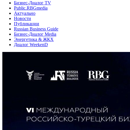
Бизнес-Диалог TV
Public.RBGmedia
Актуально
Новости
Публикации
Russian Business Guide
Бизнес-Диалог Media
Энергетика & ЖКХ
Диалог WeekenD