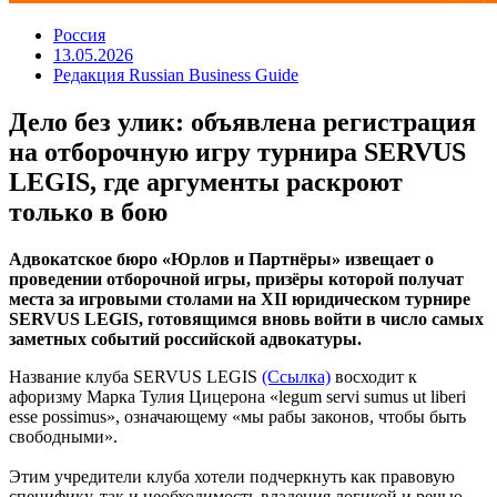
Россия
13.05.2026
Редакция Russian Business Guide
Дело без улик: объявлена регистрация
на отборочную игру турнира SERVUS
LEGIS, где аргументы раскроют
только в бою
Адвокатское бюро «Юрлов и Партнёры» извещает о
проведении отборочной игры, призёры которой получат
места за игровыми столами на XII юридическом турнире
SERVUS LEGIS, готовящимся вновь войти в число самых
заметных событий российской адвокатуры.
Название клуба SERVUS LEGIS
(Ссылка)
восходит к
афоризму Марка Тулия Цицерона «legum servi sumus ut liberi
esse possimus», означающему «мы рабы законов, чтобы быть
свободными».
Этим учредители клуба хотели подчеркнуть как правовую
специфику, так и необходимость владения логикой и речью