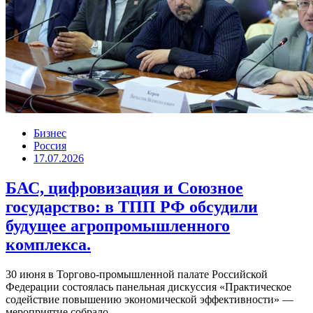
Бизнес
Россия
17.07.2026
БАС, цифровизация и Союзное
государство: в ТПП РФ обсудили
будущее агропромышленного
комплекса.
30 июня в Торгово-промышленной палате Российской
Федерации состоялась панельная дискуссия «Практическое
содействие повышению экономической эффективности» —
мероприятие собрало...