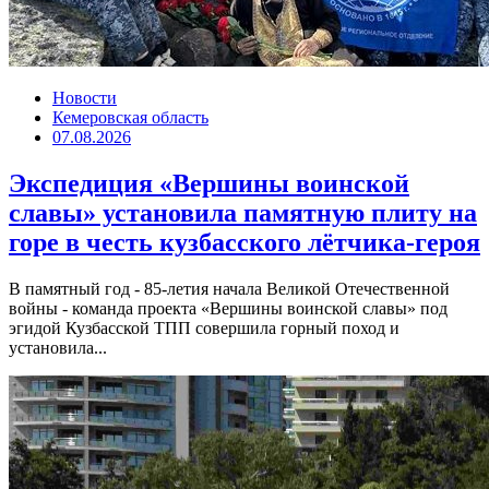
Новости
Кемеровская область
07.08.2026
Экспедиция «Вершины воинской
славы» установила памятную плиту на
горе в честь кузбасского лётчика-героя
В памятный год - 85-летия начала Великой Отечественной
войны - команда проекта «Вершины воинской славы» под
эгидой Кузбасской ТПП совершила горный поход и
установила...