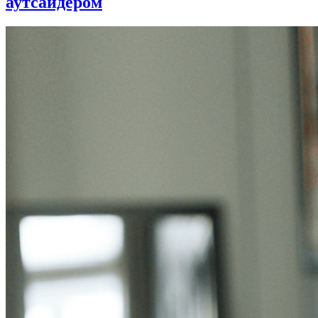
аутсайдером