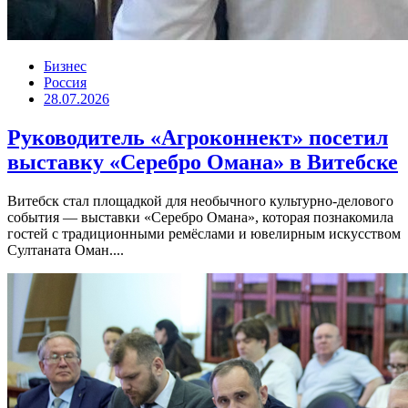
Бизнес
Россия
28.07.2026
Руководитель «Агроконнект» посетил
выставку «Серебро Омана» в Витебске
Витебск стал площадкой для необычного культурно-делового
события — выставки «Серебро Омана», которая познакомила
гостей с традиционными ремёслами и ювелирным искусством
Султаната Оман....