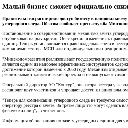
Малый бизнес сможет официально сниж
Правительство расширило доступ бизнесу к национальному 
углеродного следа. Об этом сообщает пресс-служба Минэко
Постановление о совершенствовании механизма зачета углеро
опубликован на pravo.gov.ru. Он закрепил изменения к правил
единиц. Теперь устанавливается право владельца счета в реес
компаниями сектора МСП или индивидуальными предпринимател
"Минэкономразвития реализовывает государственную политику
является одним из наиболее эффективных инструментов сдержи
достижение которой намечено к 2060 году. Механизм открывае
реализовывают климатические проекты и не выпускают самосто
Генеральный директор АО "Контур", оператора реестра углерод
расширяет круг участников и упрощает доступ к национальном
"Теперь для компенсации углеродного следа не требуется сам
оператору реестра о зачете. За третье лицо это могут сделать
физических лиц", - считает она.
Информация об операциях по зачету углеродных единиц для ум