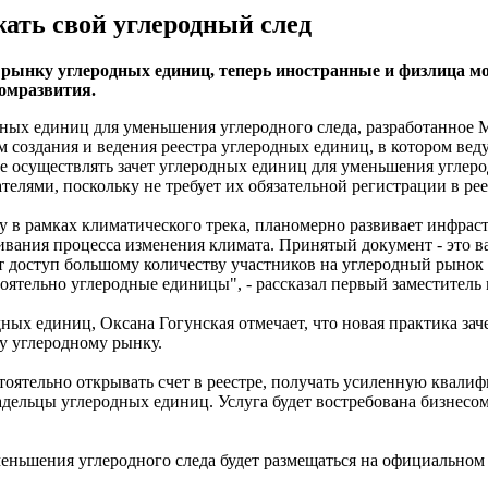
ать свой углеродный след
рынку углеродных единиц, теперь иностранные и физлица мо
номразвития.
дных единиц для уменьшения углеродного следа, разработанное
ам создания и ведения реестра углеродных единиц, в котором ве
тре осуществлять зачет углеродных единиц для уменьшения углер
ями, поскольку не требует их обязательной регистрации в рее
 в рамках климатического трека, планомерно развивает инфрас
вания процесса изменения климата. Принятый документ - это в
т доступ большому количеству участников на углеродный рынок 
ятельно углеродные единицы", - рассказал первый заместитель 
ных единиц, Оксана Гогунская отмечает, что новая практика зач
у углеродному рынку.
остоятельно открывать счет в реестре, получать усиленную ква
 владельцы углеродных единиц. Услуга будет востребована бизне
еньшения углеродного следа будет размещаться на официальном 