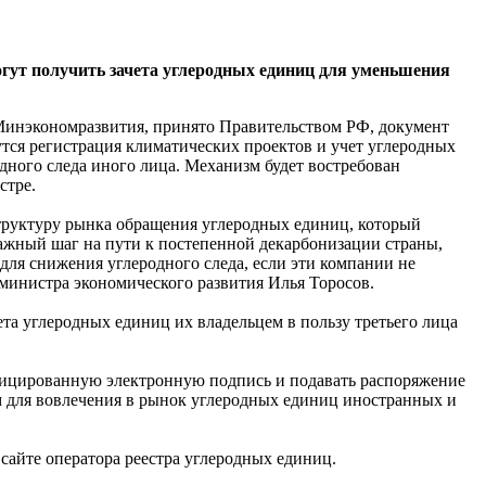
гут получить зачета углеродных единиц для уменьшения
 Минэкономразвития, принято Правительством РФ, документ
дутся регистрация климатических проектов и учет углеродных
одного следа иного лица. Механизм будет востребован
стре.
труктуру рынка обращения углеродных единиц, который
ажный шаг на пути к постепенной декарбонизации страны,
для снижения углеродного следа, если эти компании не
министра экономического развития Илья Торосов.
ета углеродных единиц их владельцем в пользу третьего лица
лифицированную электронную подпись и подавать распоряжение
сом для вовлечения в рынок углеродных единиц иностранных и
сайте оператора реестра углеродных единиц.