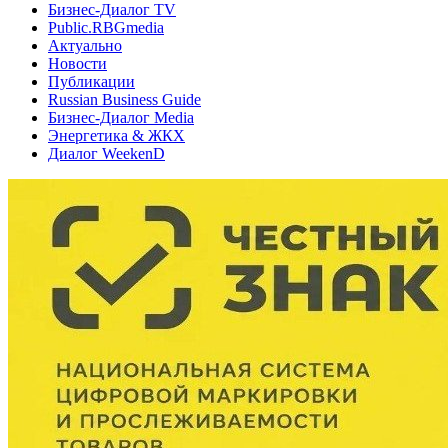
Бизнес-Диалог TV
Public.RBGmedia
Актуально
Новости
Публикации
Russian Business Guide
Бизнес-Диалог Media
Энергетика & ЖКХ
Диалог WeekenD