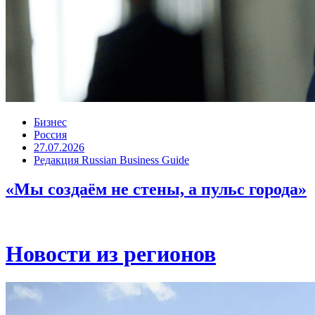
Бизнес
Россия
27.07.2026
Редакция Russian Business Guide
«Мы создаём не стены, а пульс города»
Новости из регионов