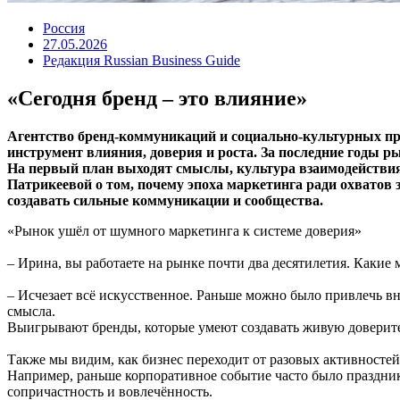
Россия
27.05.2026
Редакция Russian Business Guide
«Сегодня бренд – это влияние»
Агентство бренд-коммуникаций и социально-культурных пр
инструмент влияния, доверия и роста. За последние годы р
На первый план выходят смыслы, культура взаимодействия
Патрикеевой о том, почему эпоха маркетинга ради охватов 
создавать сильные коммуникации и сообщества.
«Рынок ушёл от шумного маркетинга к системе доверия»
– Ирина, вы работаете на рынке почти два десятилетия. Какие 
– Исчезает всё искусственное. Раньше можно было привлечь в
смысла.
Выигрывают бренды, которые умеют создавать живую доверит
Также мы видим, как бизнес переходит от разовых активносте
Например, раньше корпоративное событие часто было праздник
сопричастность и вовлечённость.