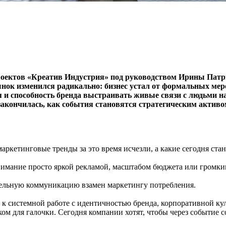
оектов «Креатив Индустрия» под руководством Ирины Патри
ынок изменился радикально: бизнес устал от формальных мер
 и способность бренда выстраивать живые связи с людьми 
закончилась, как события становятся стратегическим активо
маркетинговые тренды за это время исчезли, а какие сегодня ста
нимание просто яркой рекламой, масштабом бюджета или громким
ельную коммуникацию взамен маркетингу потребления.
й к системной работе с идентичностью бренда, корпоративной к
ом для галочки. Сегодня компании хотят, чтобы через событие 