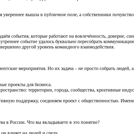
я увереннее вышла в публичное поле, а собственники почувство
даём события, которые работают на вовлечённость, доверие, с
внутреннее событие удалось буквально пересобрать коммуникац
совершенно другой уровень командного взаимодействия.
нтские мероприятия. Но их задача – не просто собрать людей, а
ные проекты для бизнеса.
пространство: территории, города, сообщества, креативные инду
тивную поддержку, соединяем проект с общественностью. Именн
ва в России. Что вы вкладываете в это понятие?
 он влияет на людей и среду.