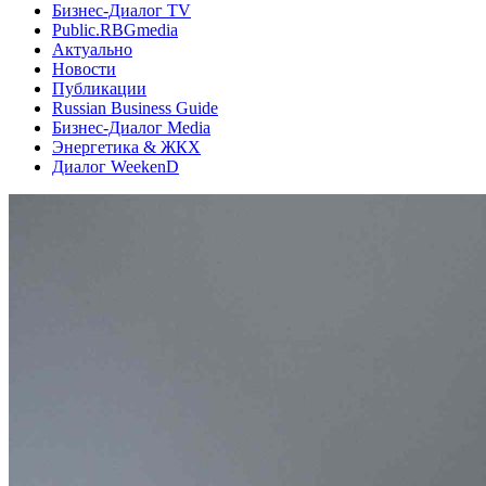
Бизнес-Диалог TV
Public.RBGmedia
Актуально
Новости
Публикации
Russian Business Guide
Бизнес-Диалог Media
Энергетика & ЖКХ
Диалог WeekenD