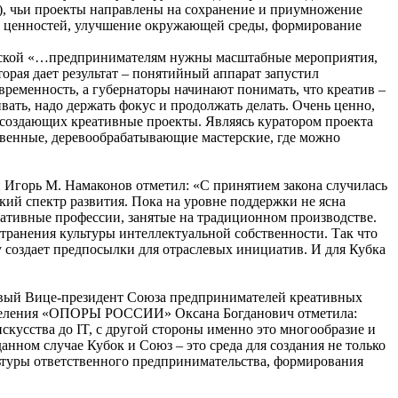
), чьи проекты направлены на сохранение и приумножение
х ценностей, улучшение окружающей среды, формирование
ской «…предпринимателям нужны масштабные мероприятия,
торая дает результат – понятийный аппарат запустил
временность, а губернаторы начинают понимать, что креатив –
ать, надо держать фокус и продолжать делать. Очень ценно,
, создающих креативные проекты. Являясь куратором проекта
евенные, деревообрабатывающие мастерские, где можно
 Игорь М. Намаконов отметил: «С принятием закона случилась
кий спектр развития. Пока на уровне поддержки не ясна
тивные профессии, занятые на традиционном производстве.
ранения культуры интеллектуальной собственности. Так что
 создает предпосылки для отраслевых инициатив. И для Кубка
рвый Вице-президент Союза предпринимателей креативных
 отделения «ОПОРЫ РОССИИ» Оксана Богданович отметила:
скусства до IT, с другой стороны именно это многообразие и
нном случае Кубок и Союз – это среда для создания не только
льтуры ответственного предпринимательства, формирования