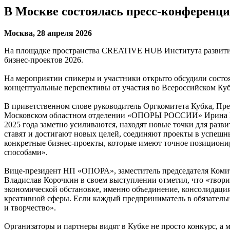
В Москве состоялась пресс-конференци
Москва, 28 апреля 2026
На площадке пространства CREATIVE HUB Института развития
бизнес-проектов 2026.
На мероприятии спикеры и участники открыто обсудили состоян
концептуальные перспективы от участия во Всероссийском Куб
В приветственном слове руководитель Оргкомитета Кубка, Пр
Московском областном отделении «ОПОРЫ РОССИИ» Ирина Патри
2025 года заметно усиливаются, находят новые точки для разв
ставят и достигают новых целей, соединяют проекты в успешные
конкретные бизнес-проекты, которые имеют точное позициони
способами».
Вице-президент НП «ОПОРА», заместитель председателя Ком
Владислав Корочкин в своем выступлении отметил, что «твори
экономической обстановке, именно объединение, консолидация
креативной сферы. Если каждый предприниматель в обязательно
и творчество».
Организаторы и партнеры видят в Кубке не просто конкурс, а 