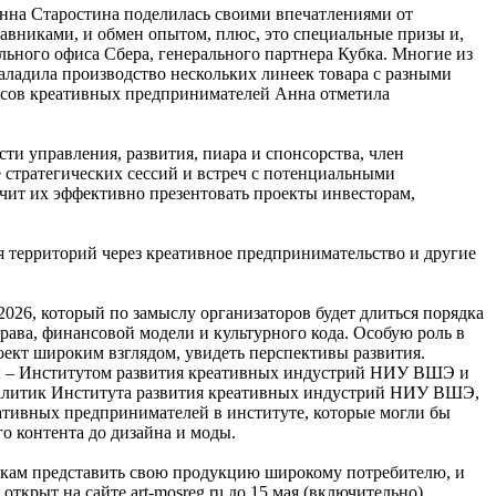
Анна Старостина поделилась своими впечатлениями от
ставниками, и обмен опытом, плюс, это специальные призы и,
ьного офиса Сбера, генерального партнера Кубка. Многие из
 наладила производство нескольких линеек товара с разными
росов креативных предпринимателей Анна отметила
ти управления, развития, пиара и спонсорства, член
 стратегических сессий и встреч с потенциальными
учит их эффективно презентовать проекты инвесторам,
ия территорий через креативное предпринимательство и другие
026, который по замыслу организаторов будет длиться порядка
рава, финансовой модели и культурного кода. Особую роль в
оект широким взглядом, увидеть перспективы развития.
ны – Институтом развития креативных индустрий НИУ ВШЭ и
аналитик Института развития креативных индустрий НИУ ВШЭ,
ативных предпринимателей в институте, которые могли бы
го контента до дизайна и моды.
икам представить свою продукцию широкому потребителю, и
крыт на сайте art-mosreg.ru до 15 мая (включительно).