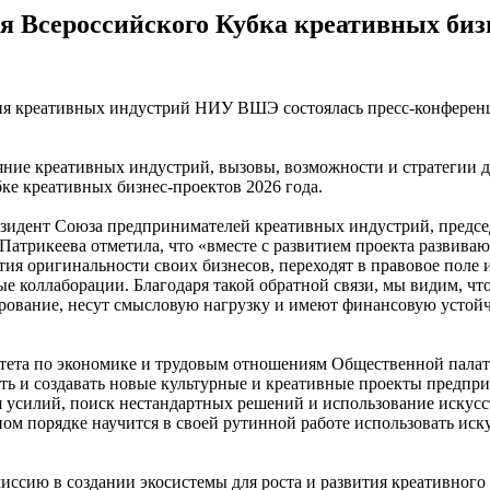
я Всероссийского Кубка креативных биз
 креативных индустрий НИУ ВШЭ состоялась пресс-конференция
ие креативных индустрий, вызовы, возможности и стратегии для
ке креативных бизнес-проектов 2026 года.
езидент Союза предпринимателей креативных индустрий, предсе
кеева отметила, что «вместе с развитием проекта развиваютс
ития оригинальности своих бизнесов, переходят в правовое поле 
 коллаборации. Благодаря такой обратной связи, мы видим, что 
рование, несут смысловую нагрузку и имеют финансовую устой
итета по экономике и трудовым отношениям Общественной па
ть и создавать новые культурные и креативные проекты предпр
 усилий, поиск нестандартных решений и использование искусст
м порядке научится в своей рутинной работе использовать иску
миссию в создании экосистемы для роста и развития креативного