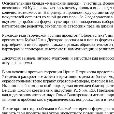
Основательница бренда «Раменские ириски», участница Всерос
возможностей Кубка и высказалась почему вновь и вновь идет н
конечно, возможности. Например, в прошлом году организатор
покупателей остаются со мной до сих пор». За 2 года участия 
вкусами, разработала формат сувенирных и подарочных набор
патентование рецептур, закрепление авторских прав на дизайн
Руководитель творческой группы проектов "Сфера успеха", авто
оргкомитета Кубка Юлия Дроздова рассказала о новых формах 
партнёрами и инвесторами. Также в рамках образовательного т
партнерам и спонсорам, выстраивать коммуникации и развиват
Дискуссия вызвала интерес аудитории и запустила ряд вопросо
актуальные темы.
В заключении пресс-конференции Ирина Патрикеева представил
7 недель и раскроет все аспекты креативного дела от бизнес-
образовательном треке играют кураторы-трекеры, которые в м
Именно такой комплексный подход стал возможен благодаря 
Высшей школой креативных индустрий РЭУ им. Г.В. Плеханов
кандидат экономических наук Ольга Вапнярская отметила шир
заполнить пробелы как в управленческих вопросах, так и в те
Также организаторы обещали в ближайшее время сформировать
увидеть свои проекты под углом экспортного потенциала с узко