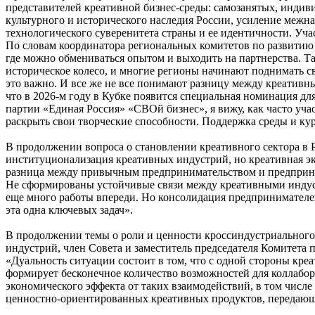
представителей креативной бизнес-среды: самозанятых, инди
культурного и исторического наследия России, усиление меж
технологического суверенитета страны и ее идентичности. Учас
По словам координатора региональных комитетов по разви
где можно обмениваться опытом и выходить на партнерства. Так
историческое колесо, и многие регионы начинают поднимать св
это важно. И все же не все понимают разницу между креативны
что в 2026-м году в Кубке появится специальная номинация д
партии «Единая Россия» «СВОй бизнес», я вижу, как часто уч
раскрыть свои творческие способности. Поддержка среды и кур
В продолжении вопроса о становлении креативного сектора в
институционализация креативных индустрий, но креативная эк
разница между привычным предпринимательством и предприним
Не сформированы устойчивые связи между креативными индуст
еще много работы впереди. Но консолидация предпринимателей
эта одна ключевых задач».
В продолжении темы о роли и ценности кроссиндустриальног
индустрий, член Совета и заместитель председателя Комите
«Дуальность ситуации состоит в том, что с одной стороны кре
формирует бесконечное количество возможностей для коллабора
экономического эффекта от таких взаимодействий, в том числ
ценностно-ориентированных креативных продуктов, передающ