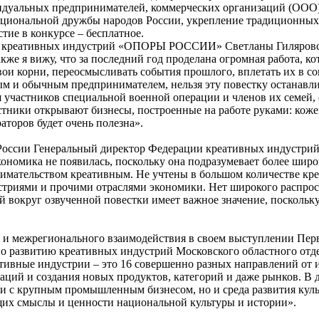
видуальных предпринимателей, коммерческих организаций (ООО
национальной дружбы народов России, укрепление традиционны
тие в конкурсе – бесплатное.
тию креативных индустрий «ОПОРЫ РОССИИ» Светланы Гиляров
же я вижу, что за последний год проделана огромная работа, ко
ои корни, переосмысливать события прошлого, вплетать их в со
м и обычным предпринимателем, нельзя эту повестку останавлив
ля участников специальной военной операции и членов их семей
астники открывают бизнесы, построенные на работе руками: кож
аторов будет очень полезна».
 России Генеральный директор Федерации креативных индустрий
ономика не появилась, поскольку она подразумевает более широ
ательством креативным. Не учтены в большом количестве креа
риями и прочими отраслями экономики. Нет широкого распрост
 вокруг озвученной повестки имеет важное значение, поскольку
о и межрегионального взаимодействия в своем выступлении Пе
та по развитию креативных индустрий Московского областного
ативные индустрии – это 16 совершенно разных направлений от и
ций и создания новых продуктов, категорий и даже рынков. В да
е и с крупным промышленным бизнесом, но и среда развития ку
их смыслы и ценности национальной культуры и истории».