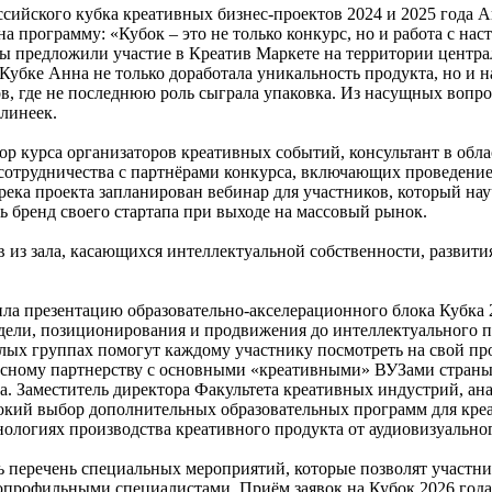
сийского кубка креативных бизнес-проектов 2024 и 2025 года 
а программу: «Кубок – это не только конкурс, но и работа с на
ы предложили участие в Креатив Маркете на территории централ
в Кубке Анна не только доработала уникальность продукта, но и
ов, где не последнюю роль сыграла упаковка. Из насущных воп
 линеек.
р курса организаторов креативных событий, консультант в облас
сотрудничества с партнёрами конкурса, включающих проведение
река проекта запланирован вебинар для участников, который на
ь бренд своего стартапа при выходе на массовый рынок.
в из зала, касающихся интеллектуальной собственности, развит
а презентацию образовательно-акселерационного блока Кубка 2
модели, позиционирования и продвижения до интеллектуального п
алых группах помогут каждому участнику посмотреть на свой пр
тесному партнерству с основными «креативными» ВУЗами стра
а. Заместитель директора Факультета креативных индустрий, 
окий выбор дополнительных образовательных программ для кре
хнологиях производства креативного продукта от аудиовизуально
 перечень специальных мероприятий, которые позволят участн
профильными специалистами. Приём заявок на Кубок 2026 года от