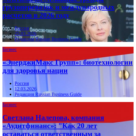
грузоперевозок и международных
расчетов в 2026 году
Россия
25.03.2026
Редакция Russian Business Guide
Бизнес
«ЭнерджиМакс Групп»: биотехнологии
для здоровья нации
Россия
12.03.2026
Редакция Russian Business Guide
Бизнес
Светлана Налепова, компания
«Аудитфинанс»: "Как 20 лет
оставаться ответственным за