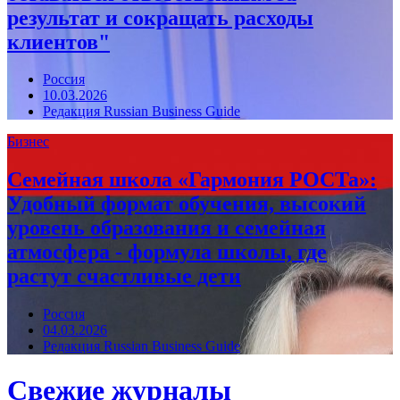
результат и сокращать расходы
клиентов"
Россия
10.03.2026
Редакция Russian Business Guide
Бизнес
Семейная школа «Гармония РОСТа»:
Удобный формат обучения, высокий
уровень образования и семейная
атмосфера - формула школы, где
растут счастливые дети
Россия
04.03.2026
Редакция Russian Business Guide
Свежие журналы