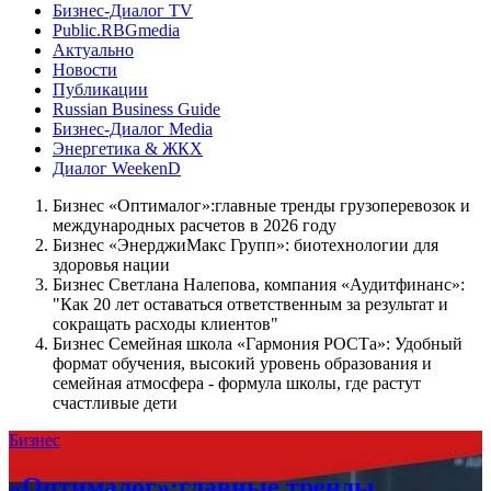
Бизнес-Диалог TV
Public.RBGmedia
Актуально
Новости
Публикации
Russian Business Guide
Бизнес-Диалог Media
Энергетика & ЖКХ
Диалог WeekenD
Бизнес
«Оптималог»:главные тренды грузоперевозок и
международных расчетов в 2026 году
Бизнес
«ЭнерджиМакс Групп»: биотехнологии для
здоровья нации
Бизнес
Светлана Налепова, компания «Аудитфинанс»:
"Как 20 лет оставаться ответственным за результат и
сокращать расходы клиентов"
Бизнес
Семейная школа «Гармония РОСТа»: Удобный
формат обучения, высокий уровень образования и
семейная атмосфера - формула школы, где растут
счастливые дети
Бизнес
«Оптималог»:главные тренды