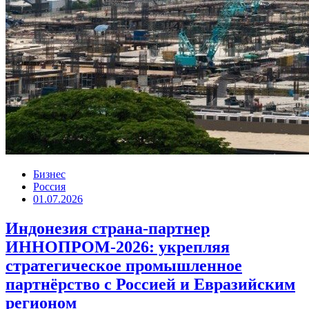
Бизнес
Россия
01.07.2026
Индонезия страна-партнер
ИННОПРОМ-2026: укрепляя
стратегическое промышленное
партнёрство с Россией и Евразийским
регионом