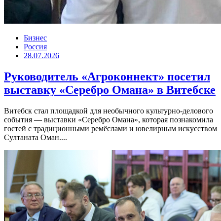
Бизнес
Россия
28.07.2026
Руководитель «Агроконнект» посетил
выставку «Серебро Омана» в Витебске
Витебск стал площадкой для необычного культурно-делового
события — выставки «Серебро Омана», которая познакомила
гостей с традиционными ремёслами и ювелирным искусством
Султаната Оман....