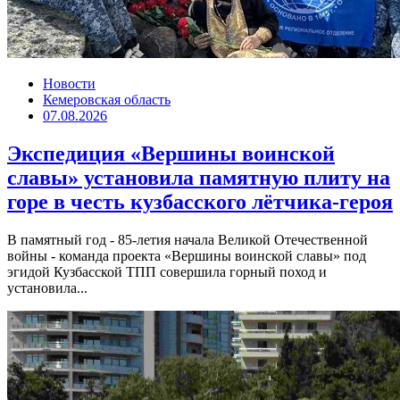
Новости
Кемеровская область
07.08.2026
Экспедиция «Вершины воинской
славы» установила памятную плиту на
горе в честь кузбасского лётчика-героя
В памятный год - 85-летия начала Великой Отечественной
войны - команда проекта «Вершины воинской славы» под
эгидой Кузбасской ТПП совершила горный поход и
установила...