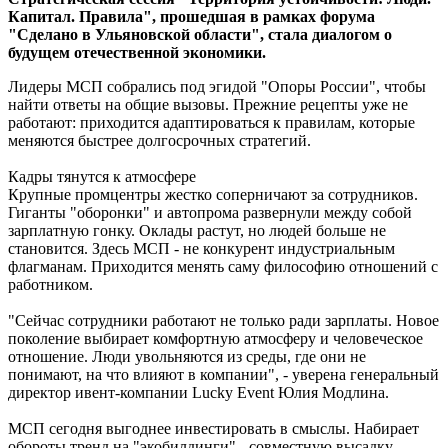
Капитал. Правила", прошедшая в рамках форума
"Сделано в Ульяновской области", стала диалогом о
будущем отечественной экономики.
Лидеры МСП собрались под эгидой "Опоры России", чтобы
найти ответы на общие вызовы. Прежние рецепты уже не
работают: приходится адаптироваться к правилам, которые
меняются быстрее долгосрочных стратегий.
Кадры тянутся к атмосфере
Крупные промцентры жестко соперничают за сотрудников.
Гиганты "оборонки" и автопрома развернули между собой
зарплатную гонку. Оклады растут, но людей больше не
становится. Здесь МСП - не конкурент индустриальным
флагманам. Приходится менять саму философию отношений с
работником.
"Сейчас сотрудники работают не только ради зарплаты. Новое
поколение выбирает комфортную атмосферу и человеческое
отношение. Люди увольняются из среды, где они не
понимают, на что влияют в компании", - уверена генеральный
директор ивент-компании Lucky Event Юлия Модлина.
МСП сегодня выгоднее инвестировать в смыслы. Набирает
обороты тренд на "экобилдинги" - совместную высадку