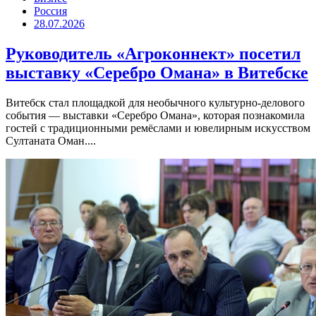
Россия
28.07.2026
Руководитель «Агроконнект» посетил
выставку «Серебро Омана» в Витебске
Витебск стал площадкой для необычного культурно-делового
события — выставки «Серебро Омана», которая познакомила
гостей с традиционными ремёслами и ювелирным искусством
Султаната Оман....