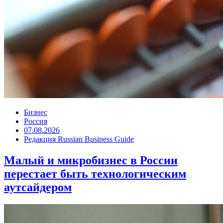
Бизнес
Россия
07.08.2026
Редакция Russian Business Guide
Малый и микробизнес в России
перестает быть технологическим
аутсайдером