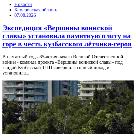
Новости
Кемеровская область
07.08.2026
Экспедиция «Вершины воинской
славы» установила памятную плиту на
горе в честь кузбасского лётчика-героя
В памятный год - 85-летия начала Великой Отечественной
войны - команда проекта «Вершины воинской славы» под
эгидой Кузбасской ТПП совершила горный поход и
установила...