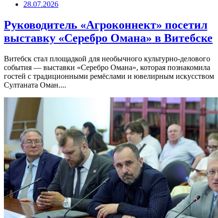
28.07.2026
Руководитель «Агроконнект» посетил
выставку «Серебро Омана» в Витебске
Витебск стал площадкой для необычного культурно-делового
события — выставки «Серебро Омана», которая познакомила
гостей с традиционными ремёслами и ювелирным искусством
Султаната Оман....