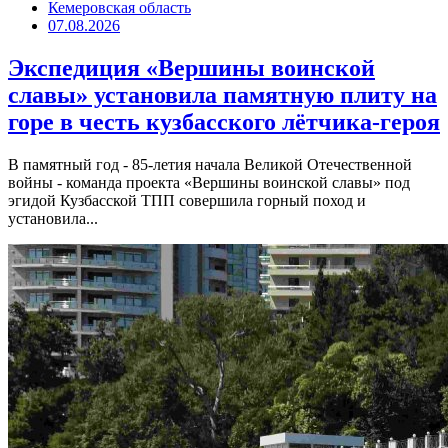
Кемеровская область
07.08.2026
Экспедиция «Вершины воинской
славы» установила памятную плиту на
горе в честь кузбасского лётчика-героя
В памятный год - 85-летия начала Великой Отечественной
войны - команда проекта «Вершины воинской славы» под
эгидой Кузбасской ТПП совершила горный поход и
установила...