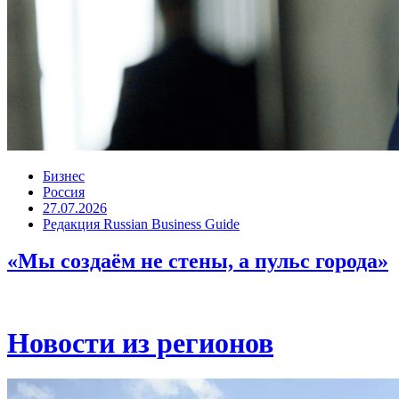
Бизнес
Россия
27.07.2026
Редакция Russian Business Guide
«Мы создаём не стены, а пульс города»
Новости из регионов