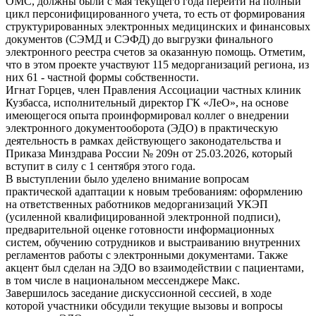
ОМС, должны были с мая текущего года перейти на полный
цикл персонифицированного учета, то есть от формирования
структурированных электронных медицинских и финансовых
документов (СЭМД и СЭФД) до выгрузки финального
электронного реестра счетов за оказанную помощь. Отметим,
что в этом проекте участвуют 115 медорганизаций региона, из
них 61 - частной формы собственности.
Игнат Горцев, член Правления Ассоциации частных клиник
Кузбасса, исполнительный директор ГК «ЛеО», на основе
имеющегося опыта проинформировал коллег о внедрении
электронного документооборота (ЭДО) в практическую
деятельность в рамках действующего законодательства и
Приказа Минздрава России № 209н от 25.03.2026, который
вступит в силу с 1 сентября этого года.
В выступлении было уделено внимание вопросам
практической адаптации к новым требованиям: оформлению
на ответственных работников медорганизаций УКЭП
(усиленной квалифицированной электронной подписи),
предварительной оценке готовности информационных
систем, обучению сотрудников и выстраиванию внутренних
регламентов работы с электронными документами. Также
акцент был сделан на ЭДО во взаимодействии с пациентами,
в том числе в национальном мессенджере Макс.
Завершилось заседание дискуссионной сессией, в ходе
которой участники обсудили текущие вызовы и вопросы