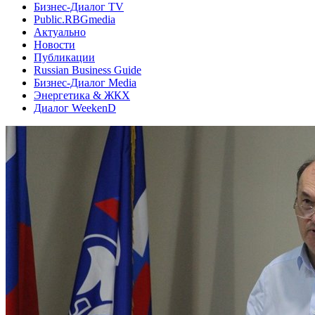
Бизнес-Диалог TV
Public.RBGmedia
Актуально
Новости
Публикации
Russian Business Guide
Бизнес-Диалог Media
Энергетика & ЖКХ
Диалог WeekenD