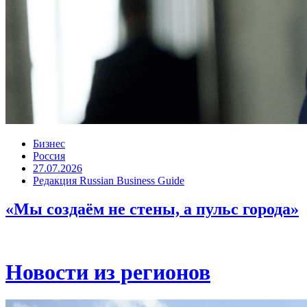
Бизнес
Россия
27.07.2026
Редакция Russian Business Guide
«Мы создаём не стены, а пульс города»
Новости из регионов