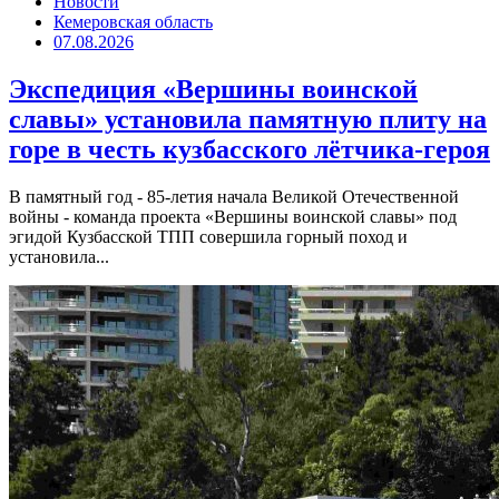
Новости
Кемеровская область
07.08.2026
Экспедиция «Вершины воинской
славы» установила памятную плиту на
горе в честь кузбасского лётчика-героя
В памятный год - 85-летия начала Великой Отечественной
войны - команда проекта «Вершины воинской славы» под
эгидой Кузбасской ТПП совершила горный поход и
установила...