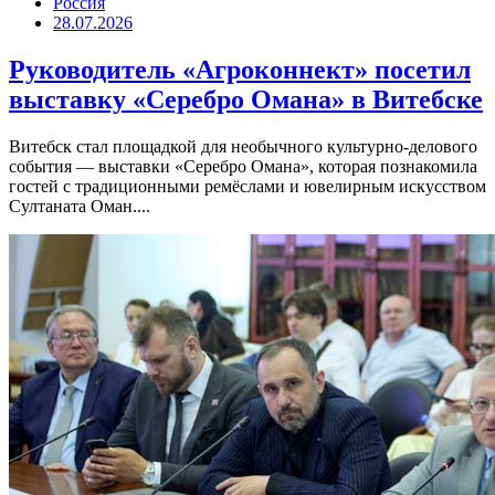
Россия
28.07.2026
Руководитель «Агроконнект» посетил
выставку «Серебро Омана» в Витебске
Витебск стал площадкой для необычного культурно-делового
события — выставки «Серебро Омана», которая познакомила
гостей с традиционными ремёслами и ювелирным искусством
Султаната Оман....