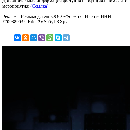
Дополнительная информация доступна на официальном сайте
мероприятия:
(Ссылка)
Реклама. Рекламодатель ООО «Формика Ивент» ИНН
7709889632. Erid: 2VSb5yLRXpv