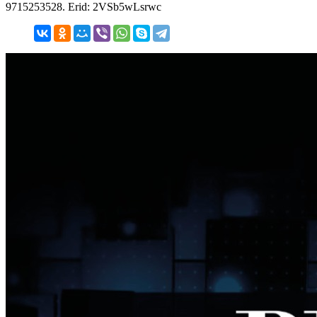
9715253528. Erid: 2VSb5wLsrwc