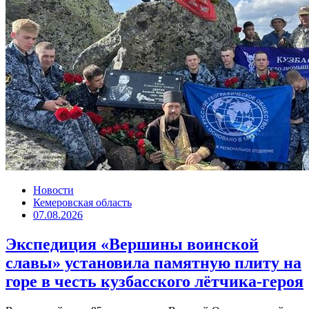
Новости
Кемеровская область
07.08.2026
Экспедиция «Вершины воинской
славы» установила памятную плиту на
горе в честь кузбасского лётчика-героя