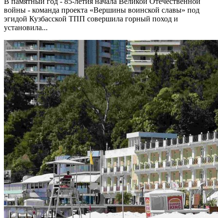
В памятный год - 85-летия начала Великой Отечественной
войны - команда проекта «Вершины воинской славы» под
эгидой Кузбасской ТПП совершила горный поход и
установила...