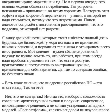
оверинжиниринг, маркетинг и т.д. Но в первую очередь это
основы модели общества потребления. Так устроена
психология – привыкаешь ко всему хорошему. Повторить этот
эффект в краткосрочной перспективе – утопия, к которой не
надо стремиться, потому что это недостижимо. Поиск
аналогов сопряжён с постоянным разочарованием, что это
подделка, от которой нет радости.
Я вижу две крайности, которых стоит избегать: полный дзен-
буддизм, где бизнес ждёт у моря погоды и не принимает
никаких решений, и порванная тельняшка с отрицанием всего
иностранного. Моё мнение – нужен сбалансированный
подход: не нужно ломать то, что работает, при этом всегда
надо пробовать решения из тех, что есть в доступе,
прагматично и поступательно выстраивая нужные,
приемлемые для себя варианты. Да, где-то совершая ошибки,
но без этого никак.
– Есть такое мнение, что внедрение российского ПО – это
откат назад. Так ли это?
– Нет, это не всегда так! Иногда это, наоборот, возможность
совершить архитектурный скачок и получить современное,
инновационное решение, а не копию устаревших западных
моделей. «Росплатформа», являясь вендором низкоуровневого