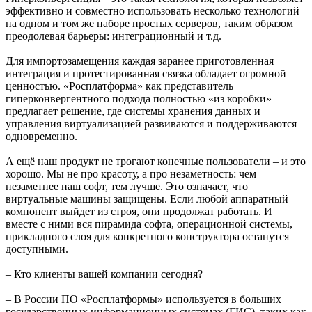
эффективно и совместно использовать несколько технологий
на одном и том же наборе простых серверов, таким образом
преодолевая барьеры: интеграционный и т.д.
Для импортозамещения каждая заранее приготовленная
интеграция и протестированная связка обладает огромной
ценностью. «Росплатформа» как представитель
гиперконвергентного подхода полностью «из коробки»
предлагает решение, где системы хранения данных и
управления виртуализацией развиваются и поддерживаются
одновременно.
А ещё наш продукт не трогают конечные пользователи – и это
хорошо. Мы не про красоту, а про незаметность: чем
незаметнее наш софт, тем лучше. Это означает, что
виртуальные машины защищены. Если любой аппаратный
компонент выйдет из строя, они продолжат работать. И
вместе с ними вся пирамида софта, операционной системы,
прикладного слоя для конкретного конструктора останутся
доступными.
– Кто клиенты вашей компании сегодня?
– В России ПО «Росплатформы» используется в больших
государственных информационных системах (ГИС), таких как