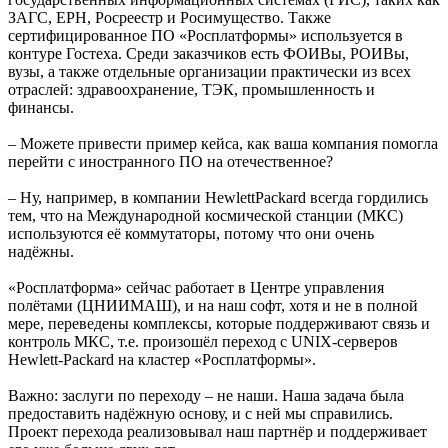
ЗАГС, ЕРН, Росреестр и Росимущество. Также
сертифицированное ПО «Росплатформы» используется в
контуре Гостеха. Среди заказчиков есть ФОИВы, РОИВы,
вузы, а также отдельные организации практически из всех
отраслей: здравоохранение, ТЭК, промышленность и
финансы.
– Можете привести пример кейса, как ваша компания помогла
перейти с иностранного ПО на отечественное?
– Ну, например, в компании HewlettPackard всегда гордились
тем, что на Международной космической станции (МКС)
используются её коммутаторы, потому что они очень
надёжны.
«Росплатформа» сейчас работает в Центре управления
полётами (ЦНИИМАШ), и на наш софт, хотя и не в полной
мере, переведены комплексы, которые поддерживают связь и
контроль МКС, т.е. произошёл переход с UNIX-серверов
Hewlett-Packard на кластер «Росплатформы».
Важно: заслуги по переходу – не наши. Наша задача была
предоставить надёжную основу, и с ней мы справились.
Проект перехода реализовывал наш партнёр и поддерживает