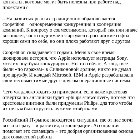
контакты, которые могут быть полезны при работе над
проектами?
– На развитых рынках традиционно образовывается
coopetition – одновременная конкуренция и кооперация
компаний. К вопросу о совместимости, который так или иначе
возникает, часто поднимается аргумент: российские софты
хороши сами по себе, но они плохо работают друг с другом.
Coopetition складывается годами. Меня в своё время
шокировала история, что Apple использует матрицы Sony,
хотя их ноутбуки конкурируют. Но это сейчас. А когда все
были «по гаражам» в Силиконовой долине, никто не думал
про дружбу. И каждый Microsoft, IBM и Apple разрабатывали
свои несовместимые друг с другом операционные системы.
Чего уж далеко ходить за примерами, если даже крестовая
отвёртка по-английски будет «philips screwdriver», потому что
крестовые винтики были придуманы Philips, для того чтобы
их нельзя было крутить чужими отвёртками.
Российский IT-рынок находится в ситуации, где от нас хотят
всего и сразу – и развития, и кооперации. Ассоциация
помогает это совмещать – это добрая организованная основа
для совместной работы.