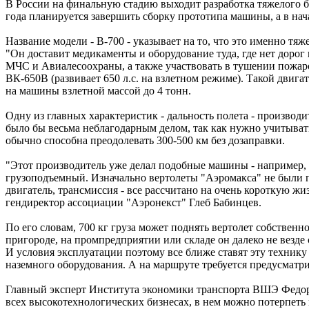
В России на финальную стадию выходит разработка тяжелого бе
года планируется завершить сборку прототипа машины, а в нача
Название модели - В-700 - указывает на то, что это именно тя
"Он доставит медикаменты и оборудование туда, где нет доро
МЧС и Авиалесоохраны, а также участвовать в тушении пожаро
ВК-650В (развивает 650 л.с. на взлетном режиме). Такой двиг
на машины взлетной массой до 4 тонн.
Одну из главных характеристик - дальность полета - производит
было бы весьма неблагодарным делом, так как нужно учитывать
обычно способна преодолевать 300-500 км без дозаправки.
"Этот производитель уже делал подобные машины - например, м
грузоподъемный. Изначально вертолеты "Аэромакса" не были 
двигатель, трансмиссия - все рассчитано на очень короткую жи
гендиректор ассоциации "Аэронекст" Глеб Бабинцев.
По его словам, 700 кг груза может поднять вертолет собственн
пригороде, на промпредприятии или складе он далеко не везде
И условия эксплуатации поэтому все ближе ставят эту техник
наземного оборудования. А на маршруте требуется предусматр
Главный эксперт Института экономики транспорта ВШЭ Федор Б
всех высокотехнологических бизнесах, в нем можно потерпеть 