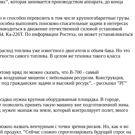
кс", которая занимается производством аппарата, до конца
ки и способен перевозить в том числе крупногабаритные грузы.
особна выполнять поисково-спасательные задачи в интересах
приводиться в движение отечественной силовой установкой
34, Ка-226Т. По информации Ростеха, он может устанавливаться
расход топлива уже известного двигателя и объем бака. Но это
ности самого топлива. В целом же техника такого класса
тому вряд ли можно сказать, что В-700 - самый
как воздушные мишени с небольшим ресурсом. Конструкция,
 под гражданские задачи и высокий ресурс", - рассказал "РГ"
посадки нужна крупная оборудованная площадка. В городе,
жет позволить принять такую машину вне подготовленной зоны.
 нужен экипаж на земле, который контролирует полет, много
ожно назвать венчурным с точки зрения рисков. Но, как и во
ой продукт. "Сейчас сложно спрогнозировать будущий спрос на