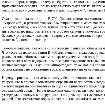
такой аппарат, который к тому же будет испытывать конкуренц
применяются сегодня. Только тогда можно будет занять нишу, к
масштаба, как и дополнительные меры поддержки", - полагает 
Статистика пока не стороне B-700. Для логистики эта машина 
"Аэронекст", в ретейле только 15% отправлений имеют массу бо
500 кг до тонны, 7% - более тонны. 84% - это грузы от 0 до 5
интересны, но надо учитывать, что объем сегмента тяжелых гр
буровых установках выходят из строя узлы или детали, то сроч
золотым", - пояснил эксперт.
Тяжелые машины, безусловно, интересны рынку, но объем сегм
Что касается использования В-700 для тушения пожаров, то эк
реальная потребность в таком аппарате с учетом, что он дейс
точки зрения всех издержек, чем все существующие методы, с
лесные возгорания. И данный аппарат здесь тоже мог бы справи
останавливает не собственно вода, а специальный огнетушащий 
Наряду с риском не попасть в нишу у беспилотников такого т
уверен, что в случае с опытными образцами беспилотных воз
эксплуатации на основании акта оценки единичного экземпляра
окружающей среды. Потом несколько машин отправляют заказчи
утверждать типовую конструкцию, если речь идет о тысячных т
рублей. Это достаточно обременительно для разработчика. Акт