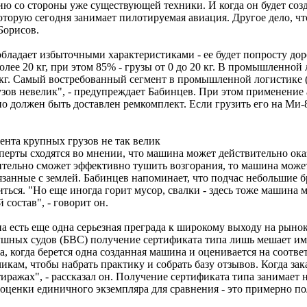
ию со стороны уже существующей техники. И когда он будет созд
оторую сегодня занимает пилотируемая авиация. Другое дело, чт
Борисов.
обладает избыточными характеристиками - ее будет попросту до
лее 20 кг, при этом 85% - грузы от 0 до 20 кг. В промышленной 
00 кг. Самый востребованный сегмент в промышленной логистике (
узов невелик", - предупреждает Бабинцев. При этом применение 
но должен быть доставлен ремкомплект. Если грузить его на Ми-
ента крупных грузов не так велик
сперты сходятся во мнении, что машина может действительно ок
твительно сможет эффективно тушить возгорания, то машина може
вязанные с землей. Бабинцев напоминает, что подчас небольшие
ться. "Но еще иногда горит мусор, свалки - здесь тоже машина м
состав", - говорит он.
ипа есть еще одна серьезная преграда к широкому выходу на рын
душных судов (БВС) получение сертификата типа лишь мешает и
, когда берется одна созданная машина и оценивается на соотве
кам, чтобы набрать практику и собрать базу отзывов. Когда за
иражах", - рассказал он. Получение сертификата типа занимает 
 оценки единичного экземпляра для сравнения - это примерно по