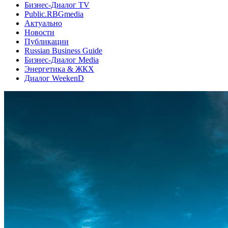
Бизнес-Диалог TV
Public.RBGmedia
Актуально
Новости
Публикации
Russian Business Guide
Бизнес-Диалог Media
Энергетика & ЖКХ
Диалог WeekenD