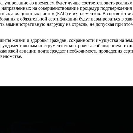
регулирование со временем будет лучше соответствовать реалиям
 направленных на совершенствование процедур подтверждения 
ных авиационных систем (БАС) и их элементов. В соответствии
ования к обязательной сертификации будут варьироваться в за
ить административную нагрузку на отрасль, не допуская при это
ащиты жизни и здоровья граждан, сохранности имущества на земл
я фундаментальным инструментом контроля за соблюдением техн
ажданской авиации подтверждает необходимость проведения сер
 ведомстве.