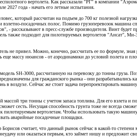
спилотного вертолета. Как рассказали "РГ" в компании "Аэрома
ле 2027 года - начать его летные испытания.
желовес, который рассчитан на подъем до 700 кг полезной нагруз
г и взлетно-посадочных полос. Помимо грузоперевозок машина сп
в", - рассказывают в пресс-службе производителя. Винт будет 
атель также подходит для пилотируемых вертолетов "Ансат", Ми-
ель не привел. Можно, конечно, рассчитать ее по формуле, зная 
 еще массу нюансов - от аэродинамики до условий полета и плот
одель SH-3000, рассчитанную на перевозку до тонны груза. Поэ
предназначены для гражданского рынка - они разрабатывались 
знь в воздухе. Сейчас же стоит задача перепроектировать машину
ой массой три тонны с учетом запаса топлива. Для его взлета и 
 сможет сесть. Несущая способность грунта тоже не всегда смо
у к пилотируемым вертолетам. Чтобы использовать такую машину,
ивать аварийные посадочные площадки.
орисов считает, что данный рынок сейчас в какой-то степени м
неудачу или оказаться первым, кто займет нишу и предложит св