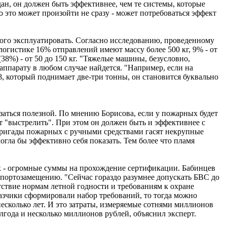
ан, он должен быть эффективнее, чем те системы, которые
о это может произойти не сразу - может потребоваться эффект
рого эксплуатировать. Согласно исследованию, проведенному
логистике 16% отправлений имеют массу более 500 кг, 9% - от
38%) - от 50 до 150 кг. "Тяжелые машины, безусловно,
аппарату в любом случае найдется. "Например, если на
8, который поднимает две-три тонны, он становится буквально
азаться полезной. По мнению Борисова, если у пожарных будет
т "выстрелить". При этом он должен быть и эффективнее с
 бригады пожарных с ручными средствами гасят некрупные
огла бы эффективно себя показать. Тем более что пламя
ок - огромные суммы на прохождение сертификации. Бабинцев
мпортозамещению. "Сейчас гораздо разумнее допускать БВС до
тствие нормам летной годности и требованиям к охране
казчики сформировали набор требований, то тогда можно
несколько лет. И это затраты, измеряемые сотнями миллионов
лгода и несколько миллионов рублей, объяснил эксперт.