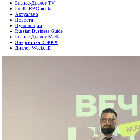
Бизнес-Диалог TV
Public.RBGmedia
Актуально
Новости
Публикации
Russian Business Guide
Бизнес-Диалог Media
Энергетика & ЖКХ
Диалог WeekenD