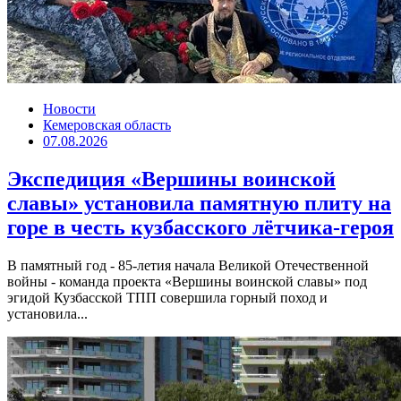
Новости
Кемеровская область
07.08.2026
Экспедиция «Вершины воинской
славы» установила памятную плиту на
горе в честь кузбасского лётчика-героя
В памятный год - 85-летия начала Великой Отечественной
войны - команда проекта «Вершины воинской славы» под
эгидой Кузбасской ТПП совершила горный поход и
установила...