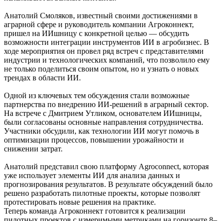
Анатолий Смоляков, известный своими достижениями в
аграрной сфере и руководитель компании Агроконнект,
пришел на ИИшницу с конкретной целью — обсудить
возможности интеграции инструментов ИИ в агробизнес. В
ходе мероприятия он провел ряд встреч с представителями
индустрии и технологических компаний, что позволило ему
не только поделиться своим опытом, но и узнать о новых
трендах в области ИИ.
Одной из ключевых тем обсуждения стали возможные
партнерства по внедрению ИИ-решений в аграрный сектор.
На встрече с Дмитрием Утликом, основателем ИИшницы,
были согласованы основные направления сотрудничества.
Участники обсудили, как технологии ИИ могут помочь в
оптимизации процессов, повышении урожайности и
снижении затрат.
Анатолий представил свою платформу Agroconnect, которая
уже использует элементы ИИ для анализа данных и
прогнозирования результатов. В результате обсуждений было
решено разработать пилотные проекты, которые позволят
протестировать новые решения на практике.
Теперь команда Агроконнект готовится к реализации
пилотных проектов с измеримыми метриками на горизонте 8–