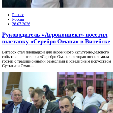
Бизнес
Россия
28.07.2026
Руководитель «Агроконнект» посетил
выставку «Серебро Омана» в Витебске
Витебск стал площадкой для необычного культурно-делового
события — выставки «Серебро Омана», которая познакомила
гостей с традиционными ремёслами и ювелирным искусством
Султаната Оман....