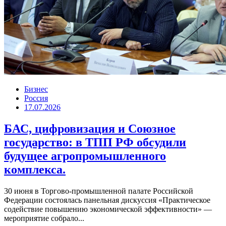
Бизнес
Россия
17.07.2026
БАС, цифровизация и Союзное
государство: в ТПП РФ обсудили
будущее агропромышленного
комплекса.
30 июня в Торгово-промышленной палате Российской
Федерации состоялась панельная дискуссия «Практическое
содействие повышению экономической эффективности» —
мероприятие собрало...