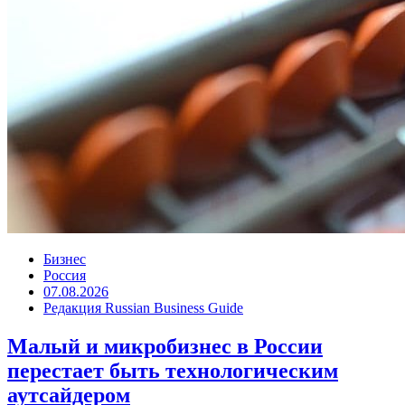
Бизнес
Россия
07.08.2026
Редакция Russian Business Guide
Малый и микробизнес в России
перестает быть технологическим
аутсайдером