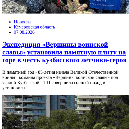
Новости
Кемеровская область
07.08.2026
Экспедиция «Вершины воинской
славы» установила памятную плиту на
горе в честь кузбасского лётчика-героя
В памятный год - 85-летия начала Великой Отечественной
войны - команда проекта «Вершины воинской славы» под
эгидой Кузбасской ТПП совершила горный поход и
установила...