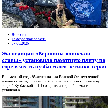
Новости
Кемеровская область
07.08.2026
Экспедиция «Вершины воинской
славы» установила памятную плиту на
горе в честь кузбасского лётчика-героя
В памятный год - 85-летия начала Великой Отечественной
войны - команда проекта «Вершины воинской славы» под
эгидой Кузбасской ТПП совершила горный поход и
установила...