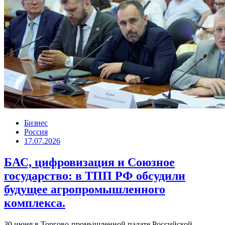
Бизнес
Россия
17.07.2026
БАС, цифровизация и Союзное
государство: в ТПП РФ обсудили
будущее агропромышленного
комплекса.
30 июня в Торгово-промышленной палате Российской