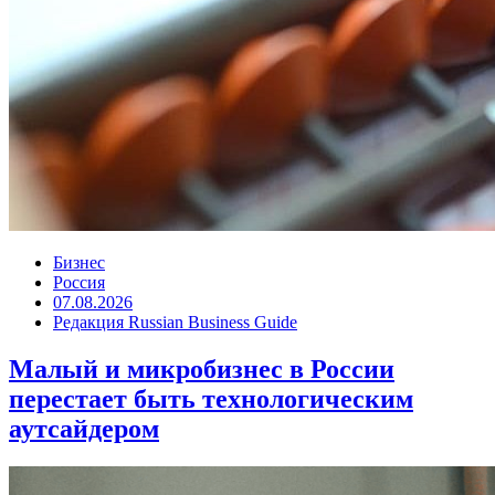
Бизнес
Россия
07.08.2026
Редакция Russian Business Guide
Малый и микробизнес в России
перестает быть технологическим
аутсайдером