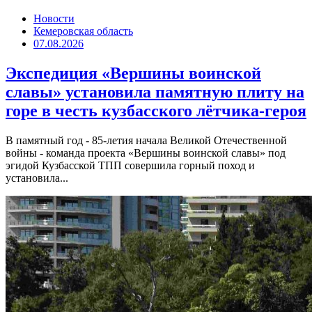
Новости
Кемеровская область
07.08.2026
Экспедиция «Вершины воинской
славы» установила памятную плиту на
горе в честь кузбасского лётчика-героя
В памятный год - 85-летия начала Великой Отечественной
войны - команда проекта «Вершины воинской славы» под
эгидой Кузбасской ТПП совершила горный поход и
установила...