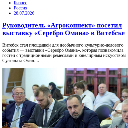
Бизнес
Россия
28.07.2026
Руководитель «Агроконнект» посетил
выставку «Серебро Омана» в Витебске
Витебск стал площадкой для необычного культурно-делового
события — выставки «Серебро Омана», которая познакомила
гостей с традиционными ремёслами и ювелирным искусством
Султаната Оман....