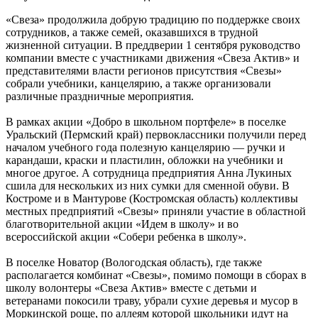
«Свеза» продолжила добрую традицию по поддержке своих
сотрудников, а также семей, оказавшихся в трудной
жизненной ситуации. В преддверии 1 сентября руководство
компании вместе с участниками движения «Свеза Актив» и
представителями власти регионов присутствия «Свезы»
собрали учебники, канцелярию, а также организовали
различные праздничные мероприятия.
В рамках акции «Добро в школьном портфеле» в поселке
Уральский (Пермский край) первоклассники получили перед
началом учебного года полезную канцелярию — ручки и
карандаши, краски и пластилин, обложки на учебники и
многое другое. А сотрудница предприятия Анна Лукиных
сшила для нескольких из них сумки для сменной обуви. В
Костроме и в Мантурове (Костромская область) коллективы
местных предприятий «Свезы» приняли участие в областной
благотворительной акции «Идем в школу» и во
всероссийской акции «Собери ребенка в школу».
В поселке Новатор (Вологодская область), где также
располагается комбинат «Свезы», помимо помощи в сборах в
школу волонтеры «Свеза Актив» вместе с детьми и
ветеранами покосили траву, убрали сухие деревья и мусор в
Моркинской роще, по аллеям которой школьники идут на