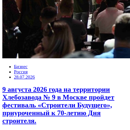
Бизнес
Россия
28.07.2026
9 августа 2026 года на территории
Хлебозавода № 9 в Москве пройдет
фестиваль «Строители Будущего»,
приуроченный к 70-летию Дня
строителя.