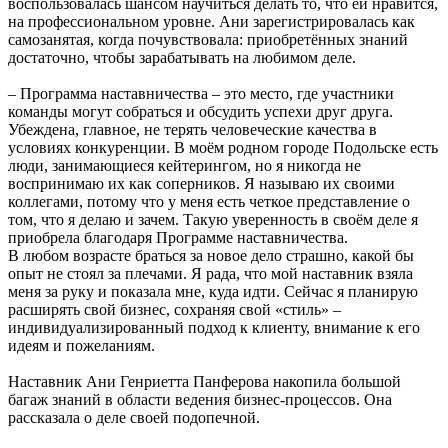
воспользовалась шансом научиться делать то, что ей нравится,
на профессиональном уровне. Ани зарегистрировалась как
самозанятая, когда почувствовала: приобретённых знаний
достаточно, чтобы зарабатывать на любимом деле.
– Программа наставничества – это место, где участники
команды могут собраться и обсудить успехи друг друга.
Убеждена, главное, не терять человеческие качества в
условиях конкуренции. В моём родном городе Подольске есть
люди, занимающиеся кейтерингом, но я никогда не
воспринимаю их как соперников. Я называю их своими
коллегами, потому что у меня есть четкое представление о
том, что я делаю и зачем. Такую уверенность в своём деле я
приобрела благодаря Программе наставничества.
В любом возрасте браться за новое дело страшно, какой бы
опыт не стоял за плечами. Я рада, что мой наставник взяла
меня за руку и показала мне, куда идти. Сейчас я планирую
расширять свой бизнес, сохраняя свой «стиль» –
индивидуализированный подход к клиенту, внимание к его
идеям и пожеланиям.
Наставник Ани Генриетта Панферова накопила большой
багаж знаний в области ведения бизнес-процессов. Она
рассказала о деле своей подопечной.