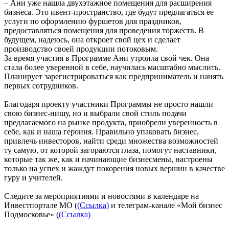
– Ани уже нашла двухэтажное помещения для расширения
бизнеса. Это ивент-пространство, где будут предлагаться ее
услуги по оформлению фуршетов для праздников,
предоставляться помещения для проведения торжеств. В
будущем, надеюсь, она откроет свой цех и сделает
производство своей продукции потоковым.
За время участия в Программе Ани утроила свой чек. Она
стала более уверенной в себе, научилась масштабно мыслить.
Планирует зарегистрироваться как предприниматель и нанять
первых сотрудников.
Благодаря проекту участники Программы не просто нашли
свою бизнес-нишу, но и выбрали свой стиль подачи
предлагаемого на рынке продукта, приобрели уверенность в
себе, как и наша героиня. Правильно упаковать бизнес,
привлечь инвесторов, найти среди множества возможностей
ту самую, от которой загораются глаза, помогут наставники,
которые так же, как и начинающие бизнесмены, настроены
только на успех и жаждут покорения новых вершин в качестве
гуру и учителей.
Следите за мероприятиями и новостями в календаре на
Инвестпортале МО (
(Ссылка)
и телеграм-канале «Мой бизнес
Подмосковье» (
(Ссылка)