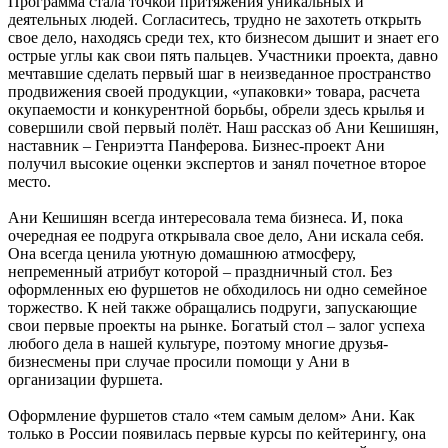
Программа стала точкой притяжения уникальных и
деятельных людей. Согласитесь, трудно не захотеть открыть
свое дело, находясь среди тех, кто бизнесом дышит и знает его
острые углы как свои пять пальцев. Участники проекта, давно
мечтавшие сделать первый шаг в неизведанное пространство
продвижения своей продукции, «упаковки» товара, расчета
окупаемости и конкурентной борьбы, обрели здесь крылья и
совершили свой первый полёт. Наш рассказ об Ани Кешишян,
наставник – Генриэтта Панферова. Бизнес-проект Ани
получил высокие оценки экспертов и занял почетное второе
место.
Ани Кешишян всегда интересовала тема бизнеса. И, пока
очередная ее подруга открывала свое дело, Ани искала себя.
Она всегда ценила уютную домашнюю атмосферу,
непременный атрибут которой – праздничный стол. Без
оформленных ею фуршетов не обходилось ни одно семейное
торжество. К ней также обращались подруги, запускающие
свои первые проекты на рынке. Богатый стол – залог успеха
любого дела в нашей культуре, поэтому многие друзья-
бизнесмены при случае просили помощи у Ани в
организации фуршета.
Оформление фуршетов стало «тем самым делом» Ани. Как
только в России появилась первые курсы по кейтерингу, она