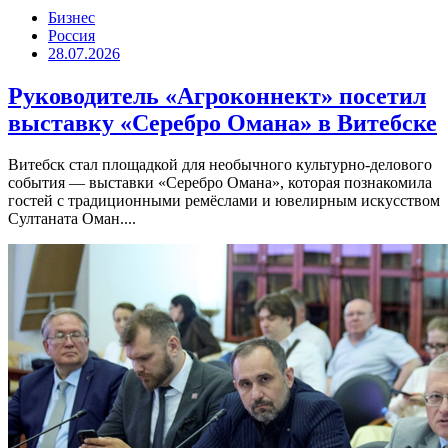
Бизнес
Россия
28.07.2026
Руководитель «Агроконнект» посетил
выставку «Серебро Омана» в Витебске
Витебск стал площадкой для необычного культурно-делового
события — выставки «Серебро Омана», которая познакомила
гостей с традиционными ремёслами и ювелирным искусством
Султаната Оман....