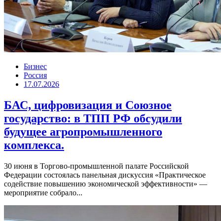
Бизнес
Россия
17.07.2026
БАС, цифровизация и Союзное
государство: в ТПП РФ обсудили
будущее агропромышленного
комплекса.
30 июня в Торгово-промышленной палате Российской
Федерации состоялась панельная дискуссия «Практическое
содействие повышению экономической эффективности» —
мероприятие собрало...