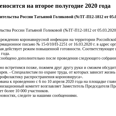
носится на второе полугодие 2020 года
тельства России Татьяной Голиковой (№ТГ-П12-1812 от 05.03
ьства России Татьяной Голиковой (№ТГ-П12-1812 от 05.03.2020 г
еждению коронавирусной инфекции на территории Российской Фе
ационное письмо № 15-0/10/П-2251 от 16.03.2020 г. в адрес ор
 края действует режим повышенной готовности. Соответствующее
 года.
т сообщено дополнительно после проведения следующего собран
но встретимся позже, пожмем друг другу руки и сможем обсудит
ев. - Специалистам по охране труда, от которых зависит жизнь
 профилактику распространения короновируса».
вана к проведению с 6 по 10 апреля 2020 года на площадке гла
изационный комитет возглавляет Заместитель Председателя Пра
т более 10 000 участников.
новостях, следите за нашими сообщениями.