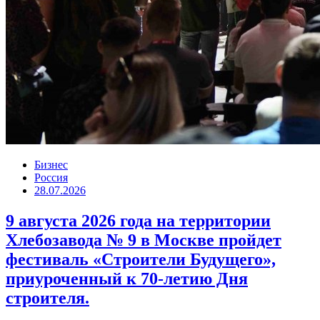
Бизнес
Россия
28.07.2026
9 августа 2026 года на территории
Хлебозавода № 9 в Москве пройдет
фестиваль «Строители Будущего»,
приуроченный к 70-летию Дня
строителя.