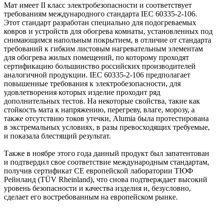
Мат имеет II класс электробезопасности и соответствует
требованиям международного стандарта IEC 60335-2-106.
Этот стандарт разработан специально для подогреваемых
ковров и устройств для обогрева комнаты, установленных под
снимающимся напольным покрытием, в отличие от стандарта
требований к гибким листовым нагревательным элементам
для обогрева жилых помещений, по которому проходят
сертификацию большинство российских производителей
аналогичной продукции. IEC 60335-2-106 предполагает
повышенные требования к электробезопасности, для
удовлетворения которых изделие проходит ряд
дополнительных тестов. На некоторые свойства, такие как
стойкость мата к напряжению, перегреву, влаге, морозу, а
также отсутствию токов утечки, Alumia была протестирована
в экстремальных условиях, в разы превосходящих требуемые,
и показала блестящий результат.
Также в ноябре этого года данный продукт был запатентован
и подтвердил свое соответствие международным стандартам,
получив сертификат CE европейской лаборатории ТЮФ
Рейнланд (TÜV Rheinland), что снова подтверждает высокий
уровень безопасности и качества изделия и, безусловно,
сделает его востребованным на европейском рынке.