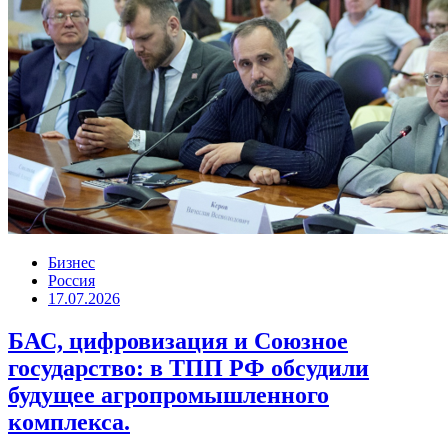
Бизнес
Россия
17.07.2026
БАС, цифровизация и Союзное
государство: в ТПП РФ обсудили
будущее агропромышленного
комплекса.