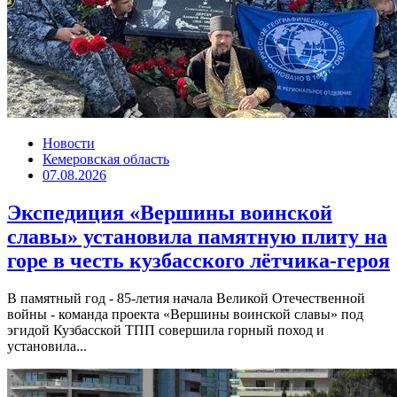
Новости
Кемеровская область
07.08.2026
Экспедиция «Вершины воинской
славы» установила памятную плиту на
горе в честь кузбасского лётчика-героя
В памятный год - 85-летия начала Великой Отечественной
войны - команда проекта «Вершины воинской славы» под
эгидой Кузбасской ТПП совершила горный поход и
установила...