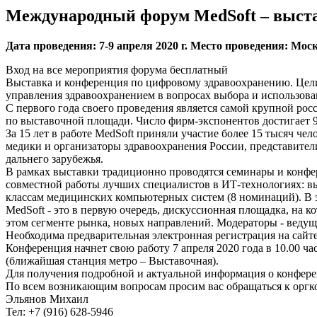
Международный форум MedSoft – выста
Дата проведения: 7-9 апреля 2020 г. Место проведения:
Вход на все мероприятия форума бесплатный
Выставка и конференция по цифровому здравоохранению. Цели
управления здравоохранением в вопросах выбора и использова
С первого года своего проведения является самой крупной рос
по выставочной площади. Число фирм-экспонентов достигает 9
За 15 лет в работе MedSoft приняли участие более 15 тысяч ч
медики и организаторы здравоохранения России, представители
дальнего зарубежья.
В рамках выставки традиционно проводятся семинары и конфе
совместной работы лучших специалистов в ИТ-технологиях: 
классам медицинских компьютерных систем (8 номинаций). В 
MedSoft - это в первую очередь, дискуссионная площадка, на 
этом сегменте рынка, новых направлений. Модераторы - ведущ
Необходима предварительная электронная регистрация на сайт
Конференция начнет свою работу 7 апреля 2020 года в 10.0
(ближайшая станция метро – Выставочная).
Для получения подробной и актуальной информация о конферен
По всем возникающим вопросам просим вас обращаться к оргк
Эльянов Михаил
Тел: +7 (916) 628-5946