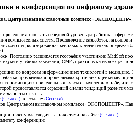
вки и конференция по цифровому здра
 Москва. Центральный выставочный комплекс «ЭКСПОЦЕНТР».
 проведения: показать передовой уровень разработок в сфере 
ния компьютерных систем. Продвижение разработок на рынок и 
сийской специализированная выставкой, значительно опережая б
0.
еловек. Постоянно расширяется география участников: MedSoft 
 науки и учебных заведений, СМИ, практически из всех регионов
ренции по вопросам информационных технологий в медицине. Ср
выработка прозрачных и проверяемых критериев оценки медици
этих номинациях проведены конкурсы с выявлением победителей
которой предоставляется серьезный анализ тенденций развития м
ие эксперты страны.
е
(Ссылка)
по ссылке:
(Ссылка)
0 часов Центральном выставочном комплексе «ЭКСПОЦЕНТР». Па
ции просим вас следить за новостями на сайте:
(Ссылка)
омитету конференции: