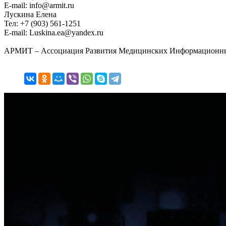
E-mail: info@armit.ru
Лускина Елена
Тел: +7 (903) 561-1251
E-mail: Luskina.ea@yandex.ru
АРМИТ – Ассоциация Развития Медицинских Информационных