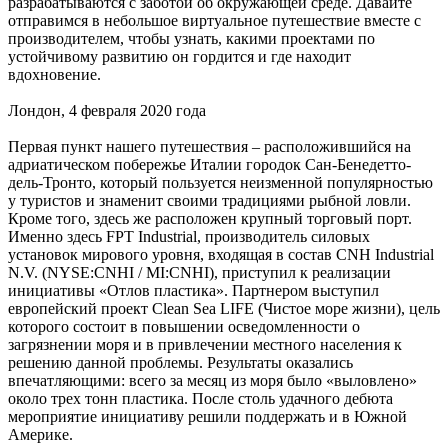
разрабатываются с заботой об окружающей среде. Давайте
отправимся в небольшое виртуальное путешествие вместе с
производителем, чтобы узнать, какими проектами по
устойчивому развитию он гордится и где находит
вдохновение.
Лондон, 4 февраля 2020 года
Первая пункт нашего путешествия – расположившийся на
адриатическом побережье Италии городок Сан-Бенедетто-
дель-Тронто, который пользуется неизменной популярностью
у туристов и знаменит своими традициями рыбной ловли.
Кроме того, здесь же расположен крупный торговый порт.
Именно здесь FPT Industrial, производитель силовых
установок мирового уровня, входящая в состав CNH Industrial
N.V. (NYSE:CNHI / MI:CNHI), приступил к реализации
инициативы «Отлов пластика». Партнером выступил
европейский проект Clean Sea LIFE (Чистое море жизни), цель
которого состоит в повышении осведомленности о
загрязнении моря и в привлечении местного населения к
решению данной проблемы. Результаты оказались
впечатляющими: всего за месяц из моря было «выловлено»
около трех тонн пластика. После столь удачного дебюта
мероприятие инициативу решили поддержать и в Южной
Америке.