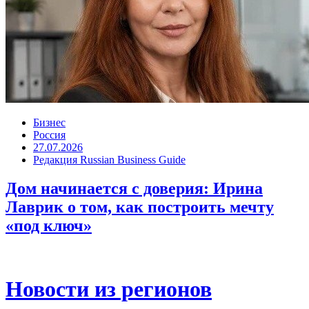
Бизнес
Россия
27.07.2026
Редакция Russian Business Guide
Дом начинается с доверия: Ирина
Лаврик о том, как построить мечту
«под ключ»
Новости из регионов