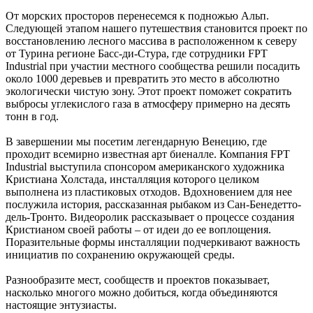
От морских просторов перенесемся к подножью Альп.
Следующей этапом нашего путешествия становится проект по
восстановлению лесного массива в расположенном к северу
от Турина регионе Басс-ди-Стура, где сотрудники FPT
Industrial при участии местного сообщества решили посадить
около 1000 деревьев и превратить это место в абсолютно
экологически чистую зону. Этот проект поможет сократить
выбросы углекислого газа в атмосферу примерно на десять
тонн в год.
В завершении мы посетим легендарную Венецию, где
проходит всемирно известная арт биеналле. Компания FPT
Industrial выступила спонсором американского художника
Кристиана Холстада, инсталляция которого целиком
выполнена из пластиковых отходов. Вдохновением для нее
послужила история, рассказанная рыбаком из Сан-Бенедетто-
дель-Тронто. Видеоролик рассказывает о процессе создания
Кристианом своей работы – от идеи до ее воплощения.
Поразительные формы инсталляции подчеркивают важность
инициатив по сохранению окружающей среды.
Разнообразите мест, сообществ и проектов показывает,
насколько многого можно добиться, когда объединяются
настоящие энтузиасты.