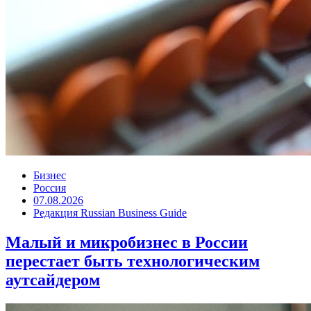
Бизнес
Россия
07.08.2026
Редакция Russian Business Guide
Малый и микробизнес в России
перестает быть технологическим
аутсайдером