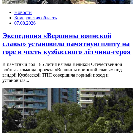
Новости
Кемеровская область
07.08.2026
Экспедиция «Вершины воинской
славы» установила памятную плиту на
горе в честь кузбасского лётчика-героя
В памятный год - 85-летия начала Великой Отечественной
войны - команда проекта «Вершины воинской славы» под
эгидой Кузбасской ТПП совершила горный поход и
установила...