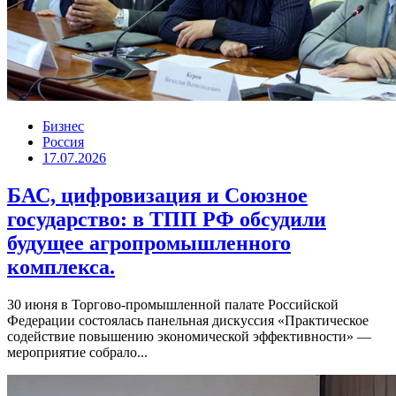
Бизнес
Россия
17.07.2026
БАС, цифровизация и Союзное
государство: в ТПП РФ обсудили
будущее агропромышленного
комплекса.
30 июня в Торгово-промышленной палате Российской
Федерации состоялась панельная дискуссия «Практическое
содействие повышению экономической эффективности» —
мероприятие собрало...