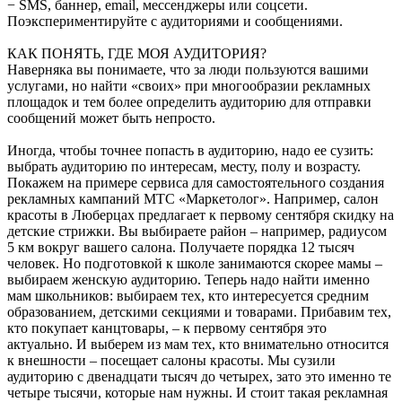
− SMS, баннер, email, мессенджеры или соцсети.
Поэкспериментируйте с аудиториями и сообщениями.
КАК ПОНЯТЬ, ГДЕ МОЯ АУДИТОРИЯ?
Наверняка вы понимаете, что за люди пользуются вашими
услугами, но найти «своих» при многообразии рекламных
площадок и тем более определить аудиторию для отправки
сообщений может быть непросто.
Иногда, чтобы точнее попасть в аудиторию, надо ее сузить:
выбрать аудиторию по интересам, месту, полу и возрасту.
Покажем на примере сервиса для самостоятельного создания
рекламных кампаний МТС «Маркетолог». Например, салон
красоты в Люберцах предлагает к первому сентября скидку на
детские стрижки. Вы выбираете район – например, радиусом
5 км вокруг вашего салона. Получаете порядка 12 тысяч
человек. Но подготовкой к школе занимаются скорее мамы –
выбираем женскую аудиторию. Теперь надо найти именно
мам школьников: выбираем тех, кто интересуется средним
образованием, детскими секциями и товарами. Прибавим тех,
кто покупает канцтовары, – к первому сентября это
актуально. И выберем из мам тех, кто внимательно относится
к внешности – посещает салоны красоты. Мы сузили
аудиторию с двенадцати тысяч до четырех, зато это именно те
четыре тысячи, которые нам нужны. И стоит такая рекламная