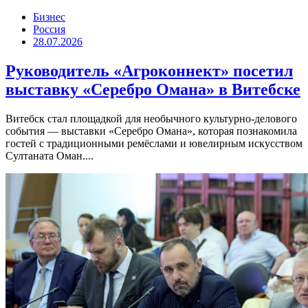
Бизнес
Россия
28.07.2026
Руководитель «Агроконнект» посетил
выставку «Серебро Омана» в Витебске
Витебск стал площадкой для необычного культурно-делового
события — выставки «Серебро Омана», которая познакомила
гостей с традиционными ремёслами и ювелирным искусством
Султаната Оман....