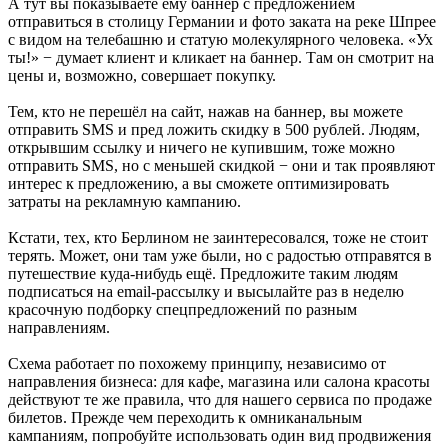
А тут вы показываете ему баннер c предложением
отправиться в столицу Германии и фото заката на реке Шпрее
с видом на телебашню и статую молекулярного человека. «Ух
ты!» − думает клиент и кликает на баннер. Там он смотрит на
цены и, возможно, совершает покупку.
Тем, кто не перешёл на сайт, нажав на баннер, вы можете
отправить SMS и пред ложить скидку в 500 рублей. Людям,
открывшим ссылку и ничего не купившим, тоже можно
отправить SMS, но с меньшей скидкой − они и так проявляют
интерес к предложению, а вы сможете оптимизировать
затраты на рекламную кампанию.
Кстати, тех, кто Берлином не заинтересовался, тоже не стоит
терять. Может, они там уже были, но с радостью отправятся в
путешествие куда-нибудь ещё. Предложите таким людям
подписаться на email-рассылку и высылайте раз в неделю
красочную подборку спецпредложений по разным
направлениям.
Схема работает по похожему принципу, независимо от
направления бизнеса: для кафе, магазина или салона красоты
действуют те же правила, что для нашего сервиса по продаже
билетов. Прежде чем переходить к омниканальным
кампаниям, попробуйте использовать один вид продвижения