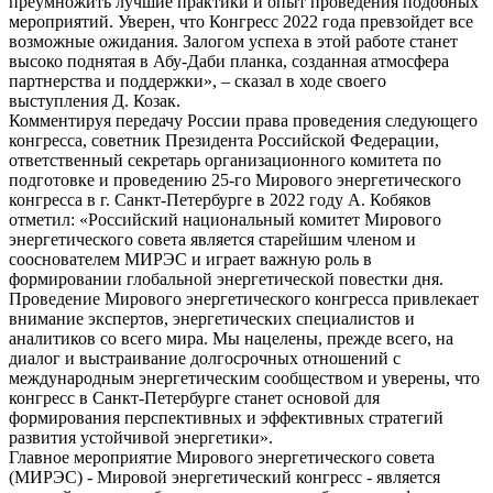
преумножить лучшие практики и опыт проведения подобных
мероприятий. Уверен, что Конгресс 2022 года превзойдет все
возможные ожидания. Залогом успеха в этой работе станет
высоко поднятая в Абу-Даби планка, созданная атмосфера
партнерства и поддержки», – сказал в ходе своего
выступления Д. Козак.
Комментируя передачу России права проведения следующего
конгресса, советник Президента Российской Федерации,
ответственный секретарь организационного комитета по
подготовке и проведению 25-го Мирового энергетического
конгресса в г. Санкт-Петербурге в 2022 году А. Кобяков
отметил: «Российский национальный комитет Мирового
энергетического совета является старейшим членом и
сооснователем МИРЭС и играет важную роль в
формировании глобальной энергетической повестки дня.
Проведение Мирового энергетического конгресса привлекает
внимание экспертов, энергетических специалистов и
аналитиков со всего мира. Мы нацелены, прежде всего, на
диалог и выстраивание долгосрочных отношений с
международным энергетическим сообществом и уверены, что
конгресс в Санкт-Петербурге станет основой для
формирования перспективных и эффективных стратегий
развития устойчивой энергетики».
Главное мероприятие Мирового энергетического совета
(МИРЭС) - Мировой энергетический конгресс - является