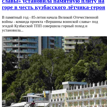
славы» установила памятную плиту на
горе в честь кузбасского лётчика-героя
В памятный год - 85-летия начала Великой Отечественной
войны - команда проекта «Вершины воинской славы» под
эгидой Кузбасской ТПП совершила горный поход и
установила...