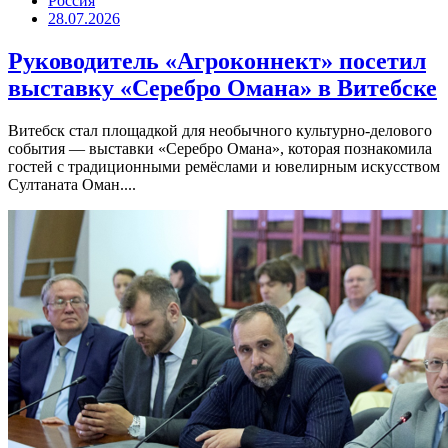
Россия
28.07.2026
Руководитель «Агроконнект» посетил
выставку «Серебро Омана» в Витебске
Витебск стал площадкой для необычного культурно-делового
события — выставки «Серебро Омана», которая познакомила
гостей с традиционными ремёслами и ювелирным искусством
Султаната Оман....