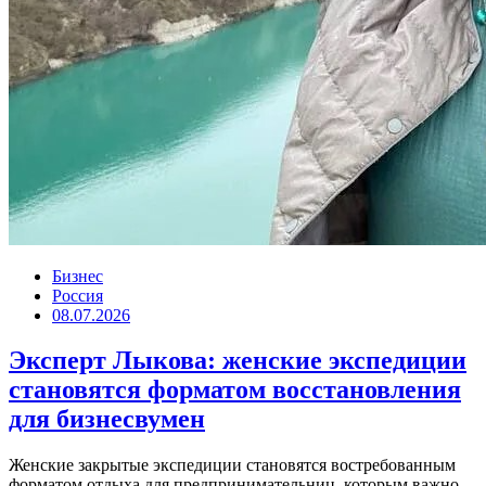
Бизнес
Россия
08.07.2026
Эксперт Лыкова: женские экспедиции
становятся форматом восстановления
для бизнесвумен
Женские закрытые экспедиции становятся востребованным
форматом отдыха для предпринимательниц, которым важно