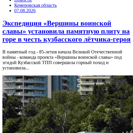
Кемеровская область
07.08.2026
Экспедиция «Вершины воинской
славы» установила памятную плиту на
горе в честь кузбасского лётчика-героя
В памятный год - 85-летия начала Великой Отечественной
войны - команда проекта «Вершины воинской славы» под
эгидой Кузбасской ТПП совершила горный поход и
установила...