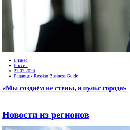
Бизнес
Россия
27.07.2026
Редакция Russian Business Guide
«Мы создаём не стены, а пульс города»
Новости из регионов