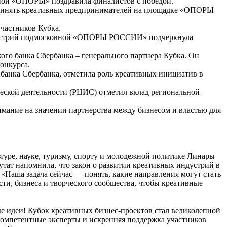
вной «ОПОРЫ» поздравила финалистов с победой.
единять креативных предпринимателей на площадке «ОПОРЫ
частников Кубка.
индустрий подмосковной «ОПОРЫ РОССИИ» подчеркнула
ого банка Сбербанка – генерального партнера Кубка. Он
онкурса.
 банка Сбербанка, отметила роль креативных инициатив в
ческой деятельности (РЦИС) отметил вклад региональной
мание на значении партнерства между бизнесом и властью для
туре, науке, туризму, спорту и молодежной политике Линары
т напомнила, что закон о развитии креативных индустрий в
 «Наша задача сейчас — понять, какие направления могут стать
ти, бизнеса и творческого сообщества, чтобы креативные
е идеи! Кубок креативных бизнес-проектов стал великолепной
компетентные эксперты и искренняя поддержка участников