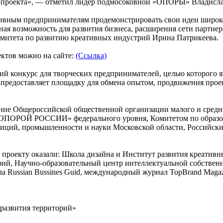
го проекта», — отметил лидер подмосоковной «ОПОРЫ» Владисл
тивным предпринимателям продемонстрировать свои идеи широко
ная возможность для развития бизнеса, расширения сети партне
омитета по развитию креативных индустрий Ирина Патрикеева.
ектов можно на сайте:
(Ссылка)
й конкурс для творческих предпринимателей, целью которого я
с предоставляет площадку для обмена опытом, продвижения прое
ление Общероссийской общественной организации малого и ср
«ОПОРОЙ РОССИИ» федерального уровня, Комитетом по образован
иций, промышленности и науки Московской области, Российски
проекту оказали: Школа дизайна и Институт развития креати
ий, Научно-образовательный центр интеллектуальной собственн
а Russian Bussines Guid, международный журнал TopBrand Magaz
развития территорий»