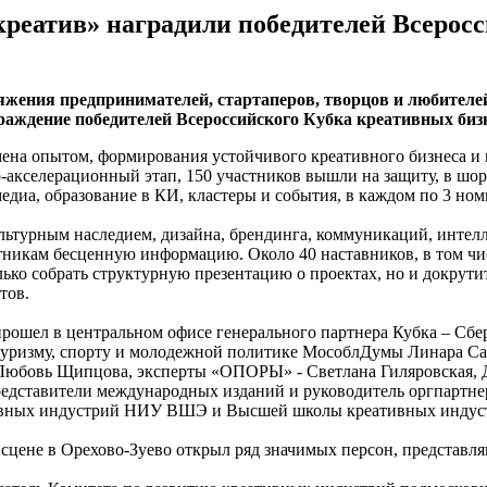
креатив» наградили победителей Всеросс
тяжения предпринимателей, стартаперов, творцов и любител
граждение победителей Всероссийского Кубка креативных биз
мена опытом, формирования устойчивого креативного бизнеса и 
-акселерационный этап, 150 участников вышли на защиту, в шорт
медиа, образование в КИ, кластеры и события, в каждом по 3 но
ультурным наследием, дизайна, брендинга, коммуникаций, интел
частникам бесценную информацию. Около 40 наставников, в том
лько собрать структурную презентацию о проектах, но и докрути
тов.
прошел в центральном офисе генерального партнера Кубка – Сб
, туризму, спорту и молодежной политике МособлДумы Линара С
юбовь Щипцова, эксперты «ОПОРЫ» - Светлана Гиляровская, Де
едставители международных изданий и руководитель оргпартне
тивных индустрий НИУ ВШЭ и Высшей школы креативных индус
цене в Орехово-Зуево открыл ряд значимых персон, представл