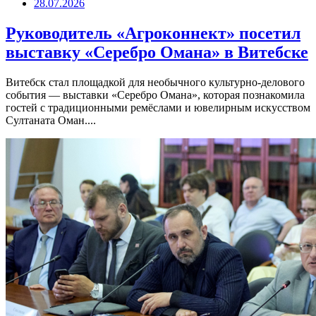
28.07.2026
Руководитель «Агроконнект» посетил
выставку «Серебро Омана» в Витебске
Витебск стал площадкой для необычного культурно-делового
события — выставки «Серебро Омана», которая познакомила
гостей с традиционными ремёслами и ювелирным искусством
Султаната Оман....