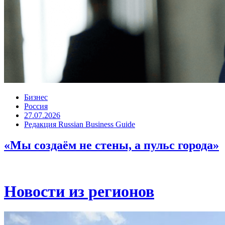
Бизнес
Россия
27.07.2026
Редакция Russian Business Guide
«Мы создаём не стены, а пульс города»
Новости из регионов