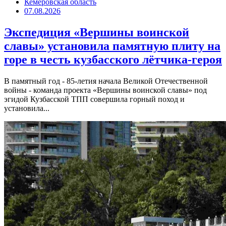
Кемеровская область
07.08.2026
Экспедиция «Вершины воинской
славы» установила памятную плиту на
горе в честь кузбасского лётчика-героя
В памятный год - 85-летия начала Великой Отечественной
войны - команда проекта «Вершины воинской славы» под
эгидой Кузбасской ТПП совершила горный поход и
установила...