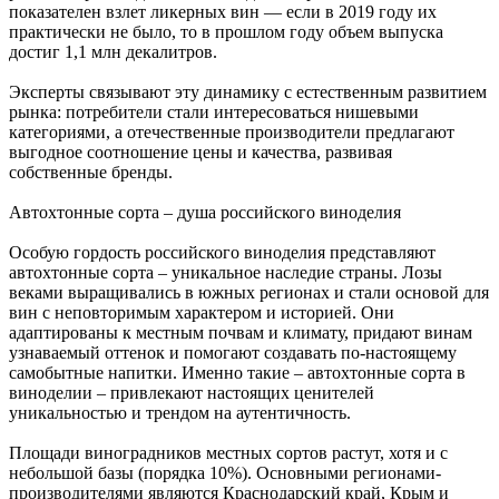
показателен взлет ликерных вин — если в 2019 году их
практически не было, то в прошлом году объем выпуска
достиг 1,1 млн декалитров.
Эксперты связывают эту динамику с естественным развитием
рынка: потребители стали интересоваться нишевыми
категориями, а отечественные производители предлагают
выгодное соотношение цены и качества, развивая
собственные бренды.
Автохтонные сорта – душа российского виноделия
Особую гордость российского виноделия представляют
автохтонные сорта – уникальное наследие страны. Лозы
веками выращивались в южных регионах и стали основой для
вин с неповторимым характером и историей. Они
адаптированы к местным почвам и климату, придают винам
узнаваемый оттенок и помогают создавать по-настоящему
самобытные напитки. Именно такие – автохтонные сорта в
виноделии – привлекают настоящих ценителей
уникальностью и трендом на аутентичность.
Площади виноградников местных сортов растут, хотя и с
небольшой базы (порядка 10%). Основными регионами-
производителями являются Краснодарский край, Крым и