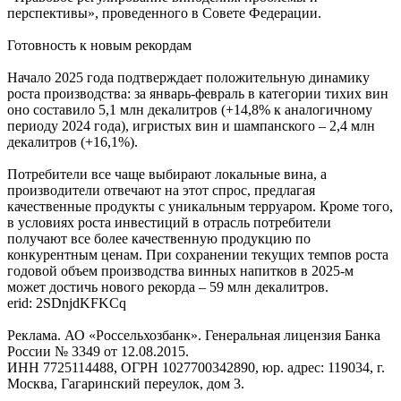
перспективы», проведенного в Совете Федерации.
Готовность к новым рекордам
Начало 2025 года подтверждает положительную динамику
роста производства: за январь-февраль в категории тихих вин
оно составило 5,1 млн декалитров (+14,8% к аналогичному
периоду 2024 года), игристых вин и шампанского – 2,4 млн
декалитров (+16,1%).
Потребители все чаще выбирают локальные вина, а
производители отвечают на этот спрос, предлагая
качественные продукты с уникальным терруаром. Кроме того,
в условиях роста инвестиций в отрасль потребители
получают все более качественную продукцию по
конкурентным ценам. При сохранении текущих темпов роста
годовой объем производства винных напитков в 2025-м
может достичь нового рекорда – 59 млн декалитров.
erid: 2SDnjdKFKCq
Реклама. АО «Россельхозбанк». Генеральная лицензия Банка
России № 3349 от 12.08.2015.
ИНН 7725114488, ОГРН 1027700342890, юр. адрес: 119034, г.
Москва, Гагаринский переулок, дом 3.