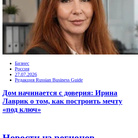
Бизнес
Россия
27.07.2026
Редакция Russian Business Guide
Дом начинается с доверия: Ирина
Лаврик о том, как построить мечту
«под ключ»
Новости из регионов