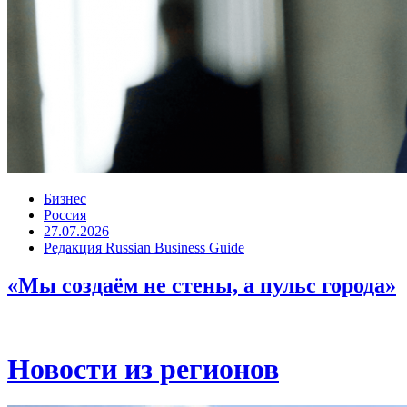
Бизнес
Россия
27.07.2026
Редакция Russian Business Guide
«Мы создаём не стены, а пульс города»
Новости из регионов