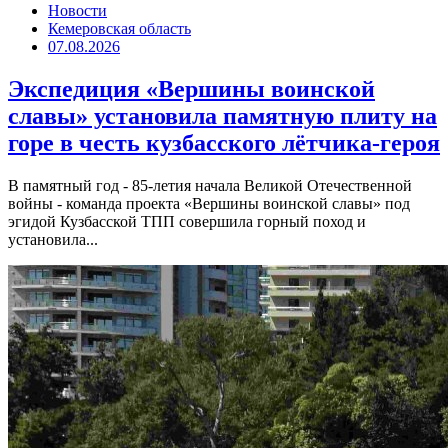
Новости
Кемеровская область
07.08.2026
Экспедиция «Вершины воинской
славы» установила памятную плиту на
горе в честь кузбасского лётчика-героя
В памятный год - 85-летия начала Великой Отечественной
войны - команда проекта «Вершины воинской славы» под
эгидой Кузбасской ТПП совершила горный поход и
установила...