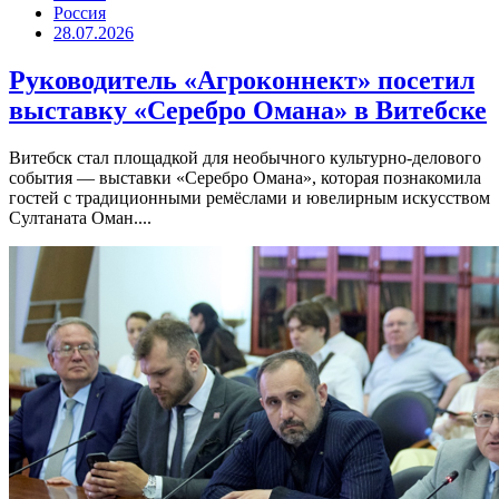
Россия
28.07.2026
Руководитель «Агроконнект» посетил
выставку «Серебро Омана» в Витебске
Витебск стал площадкой для необычного культурно-делового
события — выставки «Серебро Омана», которая познакомила
гостей с традиционными ремёслами и ювелирным искусством
Султаната Оман....