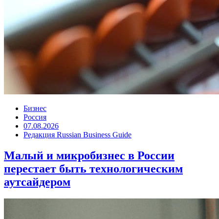
Бизнес
Россия
07.08.2026
Редакция Russian Business Guide
Малый и микробизнес в России
перестает быть технологическим
аутсайдером