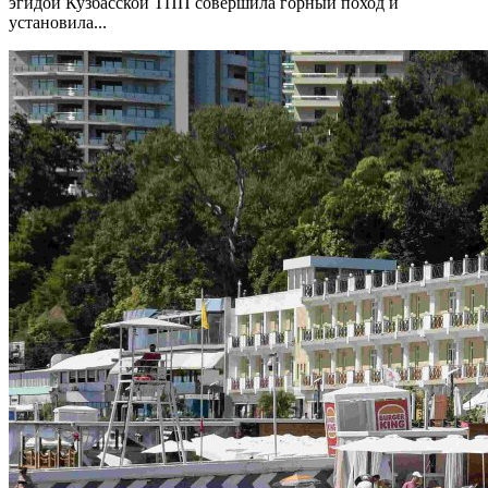
эгидой Кузбасской ТПП совершила горный поход и
установила...