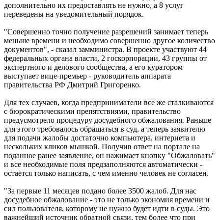
дополнительно их предоставлять не нужно, а 8 услуг
переведены на уведомительный порядок.
"Совершенно точно получение разрешений занимает теперь
меньше времени и необходимо совершенно другое количество
документов", - сказал замминистра. В проекте участвуют 44
федеральных органа власти, 2 госкорпорации, 43 группы от
экспертного и делового сообщества, а его куратором
выступает вице-премьер - руководитель аппарата
правительства РФ Дмитрий Григоренко.
Для тех случаев, когда предприниматели все же сталкиваются
с бюрократическими препятствиями, правительство
предусмотрело процедуру досудебного обжалования. Раньше
для этого требовалось обращаться в суд, а теперь заявителю
для подачи жалобы достаточно компьютера, интернета и
нескольких кликов мышкой. Получив ответ на портале на
поданное ранее заявление, он нажимает кнопку "Обжаловать"
и все необходимые поля предзаполняются автоматически -
остается только написать, с чем именно человек не согласен.
"За первые 11 месяцев подано более 3500 жалоб. Для нас
досудебное обжалование - это не только экономия времени и
сил пользователя, которому не нужно будет идти в суды. Это
важнейший источник обратной связи, тем более что при