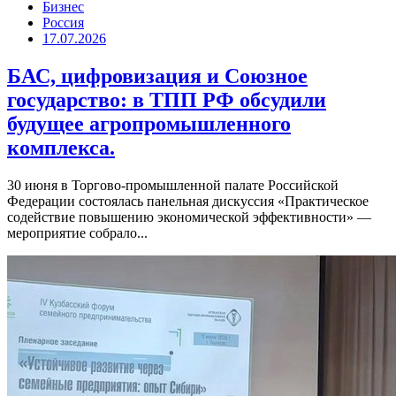
Бизнес
Россия
17.07.2026
БАС, цифровизация и Союзное
государство: в ТПП РФ обсудили
будущее агропромышленного
комплекса.
30 июня в Торгово-промышленной палате Российской
Федерации состоялась панельная дискуссия «Практическое
содействие повышению экономической эффективности» —
мероприятие собрало...