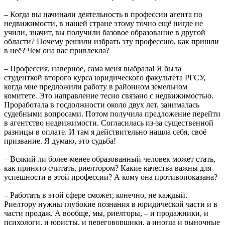
– Когда вы начинали деятельность в профессии агента по
недвижимости, в нашей стране этому точно ещё нигде не
учили, значит, вы получили базовое образование в другой
области? Почему решили избрать эту профессию, как пришли
в неё? Чем она вас привлекла?
– Профессия, наверное, сама меня выбрала! Я была
студенткой второго курса юридического факультета РГСУ,
когда мне предложили работу в районном земельном
комитете. Это направление тесно связано с недвижимостью.
Проработала в госдолжности около двух лет, занималась
судебными вопросами. Потом получила предложение перейти
в агентство недвижимости. Согласилась из-за существенной
разницы в оплате. И там я действительно нашла себя, своё
призвание. Я думаю, это судьба!
– Всякий ли более-менее образованный человек может стать,
как принято считать, риелтором? Какие качества важны для
успешности в этой профессии? А кому она противопоказана?
– Работать в этой сфере сможет, конечно, не каждый.
Риелтору нужны глубокие познания в юридической части и в
части продаж. А вообще, мы, риелторы, – и продажники, и
психологи, и юристы, и переговорщики, а иногда и рыночные