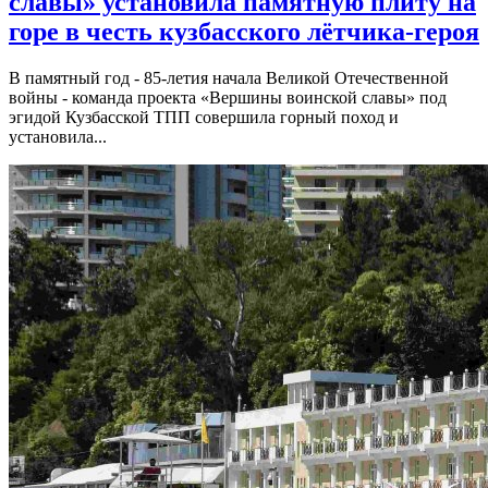
славы» установила памятную плиту на
горе в честь кузбасского лётчика-героя
В памятный год - 85-летия начала Великой Отечественной
войны - команда проекта «Вершины воинской славы» под
эгидой Кузбасской ТПП совершила горный поход и
установила...