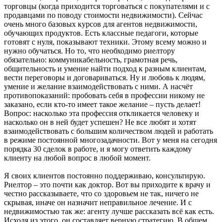
торговцы (когда приходится торговаться с покупателями и с
продавцами по поводу стоимости недвижимости). Сейчас
очень много базовых курсов для агентов недвижимости,
обучающих продуктов. Есть классные педагоги, которые
готовят с нуля, показывают техники. Этому всему можно и
нужно обучаться. Но то, что необходимо риелтору
обязательно: коммуникабельность, грамотная речь,
общительность и умение найти подход к разным клиентам,
вести переговоры и договариваться. Ну и любовь к людям,
умение и желание взаимодействовать с ними. А насчёт
противопоказаний: пробовать себя в профессии никому не
заказано, если кто-то имеет такое желание – пусть делает!
Вопрос: насколько эта профессия откликается человеку и
насколько он в ней будет успешен? Не все любят и хотят
взаимодействовать с большим количеством людей и работать
в режиме постоянной многозадачности. Вот у меня на сегодня
порядка 30 сделок в работе, и я могу ответить каждому
клиенту на любой вопрос в любой момент.
Я своих клиентов постоянно поддерживаю, консультирую.
Риелтор – это почти как доктор. Вот вы приходите к врачу и
честно рассказываете, что со здоровьем не так, ничего не
скрывая, иначе он назначит неправильное лечение. И с
недвижимостью так же: агенту лучше рассказать всё как есть.
Исходя из этого, он составляет верную стратегию. В общем,