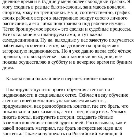
дневное время и в будние у меня более свободный график. Я
могу сходить в разные бьюти-салоны, занимаюсь вокалом,
спортом, хожу на тренировки. Ну и, соответственно, график
своих рабочих встреч я выстраиваю вокруг своего личного
расписания, а его гибко подстраиваю под рабочие нужды.
Чётко бронируемое время – это сделки и судебные процессы.
Всё остальное мы планируем сами, и тут важна
самодисциплина. Ну да, выходные у нас зачастую получаются
рабочими, особенно летом, когда клиенты приобретают
загородную недвижимость. Но я уже давно ввела себе чёткое
правило, что воскресенье – мой законный выходной, все
показы осуществляю в субботу и в вечернее время по будним
дням.
– Каковы ваши ближайшие и перспективные планы?
– Планирую запустить проект обучения агентов по
недвижимости в социальных сетях. Сейчас я веду обучение
агентов своей компании: упаковываем аккаунты,
придумываем, как разнообразить контент, где его брать, что
показывать и рассказывать, а что – нет, в соцсетях. Учимся
писать посты, выгружать истории, создавать тёплые
взаимоотношения с нашей аудиторией. Рассказываю, как и
какой подавать материал, где брать интересные идеи для
контента. Также хочу поехать на Российский жилищный