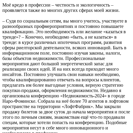
Моё кредо в профессии – честность и экологичность –
проявляется также во многих других сферах моей жизни.
– Судя по социальным сетям, вы много учитесь, участвуете в
разнообразных профмероприятиях и постоянно повышаете
квалификацию. Это необходимость или желание «казаться в
тренде»? – Конечно, необходимо «быть, а не казаться» в
тренде: в курсе различных ипотечных программ, развития
сферы риелторской деятельности, всяких инноваций. Быть в
информационном поле, постоянно изучая законы, налоги,
базы объектов недвижимости. Профессиональные
мероприятия дают большой энергетический запас для
реализации своих идей. И на них всегда приходит много
инсайтов. Постоянно улучшать свои навыки необходимо,
чтобы квалифицированно отвечать на вопросы клиентов,
предлагать им более выгодные условия, верную стратегию
покупки-продажи, оформления недвижимости. Недавно я
организовала конференцию «Недвижимость-2024» в городе
Наро-Фоминске. Собрала на неё более 70 агентов в лофтовом
пространстве на территории «ЛофтФабрик». Мы закрыли
продажу билетов за двое суток до начала мероприятия и после
этого по личным связям, знакомствам ещё что-то продавали
спецам, которые хотели попасть на конференцию. Подобные
мероприятия несут в себе много инновационного и