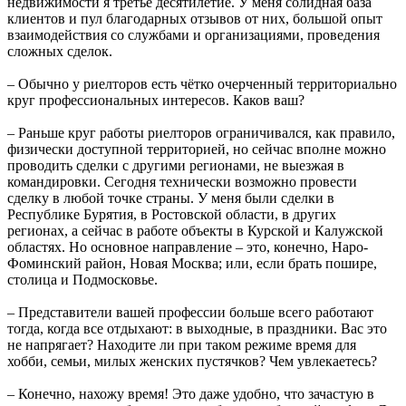
недвижимости я третье десятилетие. У меня солидная база
клиентов и пул благодарных отзывов от них, большой опыт
взаимодействия со службами и организациями, проведения
сложных сделок.
– Обычно у риелторов есть чётко очерченный территориально
круг профессиональных интересов. Каков ваш?
– Раньше круг работы риелторов ограничивался, как правило,
физически доступной территорией, но сейчас вполне можно
проводить сделки с другими регионами, не выезжая в
командировки. Сегодня технически возможно провести
сделку в любой точке страны. У меня были сделки в
Республике Бурятия, в Ростовской области, в других
регионах, а сейчас в работе объекты в Курской и Калужской
областях. Но основное направление – это, конечно, Наро-
Фоминский район, Новая Москва; или, если брать пошире,
столица и Подмосковье.
– Представители вашей профессии больше всего работают
тогда, когда все отдыхают: в выходные, в праздники. Вас это
не напрягает? Находите ли при таком режиме время для
хобби, семьи, милых женских пустячков? Чем увлекаетесь?
– Конечно, нахожу время! Это даже удобно, что зачастую в