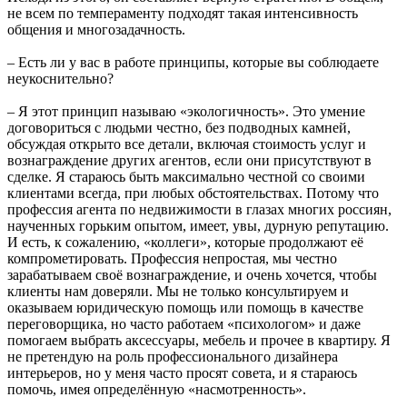
не всем по темпераменту подходят такая интенсивность
общения и многозадачность.
– Есть ли у вас в работе принципы, которые вы соблюдаете
неукоснительно?
– Я этот принцип называю «экологичность». Это умение
договориться с людьми честно, без подводных камней,
обсуждая открыто все детали, включая стоимость услуг и
вознаграждение других агентов, если они присутствуют в
сделке. Я стараюсь быть максимально честной со своими
клиентами всегда, при любых обстоятельствах. Потому что
профессия агента по недвижимости в глазах многих россиян,
наученных горьким опытом, имеет, увы, дурную репутацию.
И есть, к сожалению, «коллеги», которые продолжают её
компрометировать. Профессия непростая, мы честно
зарабатываем своё вознаграждение, и очень хочется, чтобы
клиенты нам доверяли. Мы не только консультируем и
оказываем юридическую помощь или помощь в качестве
переговорщика, но часто работаем «психологом» и даже
помогаем выбрать аксессуары, мебель и прочее в квартиру. Я
не претендую на роль профессионального дизайнера
интерьеров, но у меня часто просят совета, и я стараюсь
помочь, имея определённую «насмотренность».