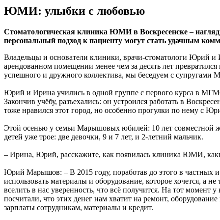
ЮМИ: улыбки с любовью
Стоматологическая клиника ЮМИ в Воскресенске – наглядны
персональный подход к пациенту могут стать удачным ком
Владельцы и основатели клиники, врачи-стоматологи Юрий и 
арендованном помещении менее чем за десять лет превратился в
успешного и дружного коллектива, мы беседуем с супругами
Юрий и Ирина учились в одной группе с первого курса в МГМСУ
Закончив учёбу, разъехались: он устроился работать в Воскрес
тоже нравился этот город, но особенно прогулки по нему с Юр
Этой осенью у семьи Марышовых юбилей: 10 лет совместной жиз
детей уже трое: две девочки, 9 и 7 лет, и 2-летний мальчик.
– Ирина, Юрий, расскажите, как появилась клиника ЮМИ, каки
Юрий Марышов: – В 2015 году, поработав до этого в частных и
использовать материалы и оборудование, которое хочется, а не
вселить в нас уверенность, что всё получится. На тот момент у
посчитали, что этих денег нам хватит на ремонт, оборудование 
зарплаты сотрудникам, материалы и кредит.