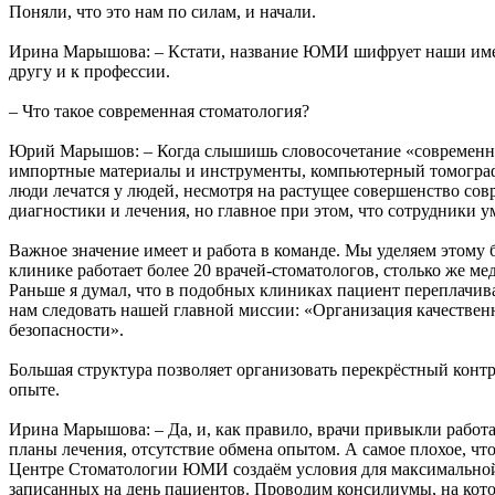
Поняли, что это нам по силам, и начали.
Ирина Марышова: – Кстати, название ЮМИ шифрует наши имен
другу и к профессии.
– Что такое современная стоматология?
Юрий Марышов: – Когда слышишь словосочетание «современная
импортные материалы и инструменты, компьютерный томограф и 
люди лечатся у людей, несмотря на растущее совершенство со
диагностики и лечения, но главное при этом, что сотрудники у
Важное значение имеет и работа в команде. Мы уделяем этому
клинике работает более 20 врачей-стоматологов, столько же 
Раньше я думал, что в подобных клиниках пациент переплачивае
нам следовать нашей главной миссии: «Организация качестве
безопасности».
Большая структура позволяет организовать перекрёстный контр
опыте.
Ирина Марышова: – Да, и, как правило, врачи привыкли работа
планы лечения, отсутствие обмена опытом. А самое плохое, ч
Центре Стоматологии ЮМИ создаём условия для максимальной 
записанных на день пациентов. Проводим консилиумы, на ко