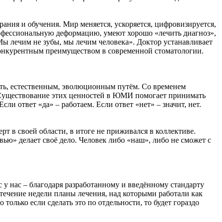
ания и обучения. Мир меняется, ускоряется, цифровизируется,
профессиональную деформацию, умеют хорошо «лечить диагноз»,
Мы лечим не зубы, мы лечим человека». Доктор устанавливает
ым конкурентным преимуществом в современной стоматологии.
ать, естественным, эволюционным путём. Со временем
м. Существование этих ценностей в ЮМИ помогает принимать
ли ответ «да» – работаем. Если ответ «нет» – значит, нет.
т в своей области, в итоге не приживался в коллективе.
ю» делает своё дело. Человек либо «наш», либо не сможет с
с у нас – благодаря разработанному и введённому стандарту
течение недели планы лечения, над которыми работали как
 только если сделать это по отдельности, то будет гораздо