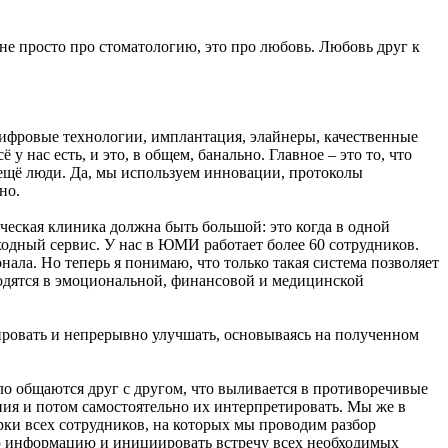
просто про стоматологию, это про любовь. Любовь друг к
цифровые технологии, имплантация, элайнеры, качественные
нас есть, и это, в общем, банально. Главное – это то, что
 ещё люди. Да, мы используем инновации, протоколы
но.
ческая клиника должна быть большой: это когда в одной
ходный сервис. У нас в ЮМИ работает более 60 сотрудников.
нала. Но теперь я понимаю, что только такая система позволяет
одятся в эмоциональной, финансовой и медицинской
гировать и непрерывно улучшать, основываясь на полученном
ало общаются друг с другом, что выливается в противоречивые
ния и потом самостоятельно их интерпретировать. Мы же в
ки всех сотрудников, на которых мы проводим разбор
ю информацию и инициировать встречу всех необходимых