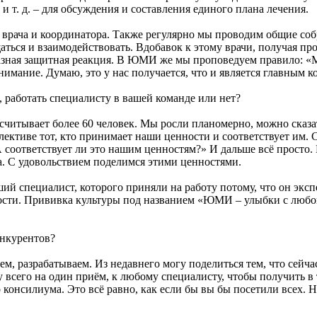
и т. д. – для обсуждения и составления единого плана лечения.
врача и координатора. Также регулярно мы проводим общие собр
щаться и взаимодействовать. Вдобавок к этому врачи, получая 
бразная защитная реакция. В ЮМИ же мы проповедуем правило: «
е внимание. Думаю, это у нас получается, что и является главн
 работать специалисту в вашей команде или нет?
считывает более 60 человек. Мы росли планомерно, можно сказ
ллективе тот, кто принимает наши ценности и соответствует и
соответствует ли это нашим ценностям?» И дальше всё просто. Ес
. С удовольствием поделимся этими ценностями.
 специалист, которого приняли на работу потому, что он экспер
ости. Прививка культуры под названием «ЮМИ – улыбки с любовь
онкурентов?
м, разрабатываем. Из недавнего могу поделиться тем, что сейча
всего на один приём, к любому специалисту, чтобы получить в 
 консилиума. Это всё равно, как если бы вы бы посетили всех. Но