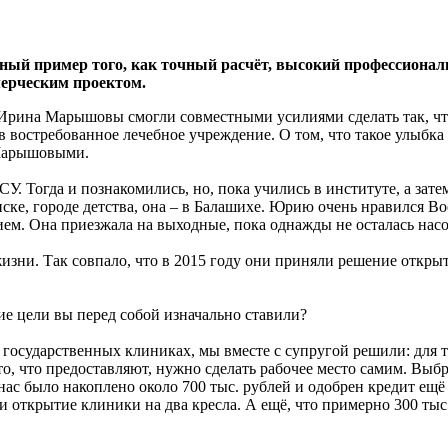
й пример того, как точный расчёт, высокий профессионали
мерческим проектом.
Ирина Марышовы смогли совместными усилиями сделать так, что
 востребованное лечебное учреждение. О том, что такое улыбка с
 Марышовыми.
. Тогда и познакомились, но, пока учились в институте, а зат
енске, городе детства, она – в Балашихе. Юрию очень нравился В
ием. Она приезжала на выходные, пока однажды не осталась насо
ни. Так совпало, что в 2015 году они приняли решение открыть
е цели вы перед собой изначально ставили?
 государственных клиниках, мы вместе с супругой решили: для т
 то, что предоставляют, нужно сделать рабочее место самим. Выб
 нас было накоплено около 700 тыс. рублей и одобрен кредит ещё
и открытие клиники на два кресла. А ещё, что примерно 300 тыс. 