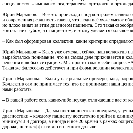
специалистов – имплантолога, терапевта, ортодонта и ортопеда 
Юрий Марышов: – Всё это происходит под контролем главного 
и современная реальность такова, что люди всё хуже умеют об
но плохо видят за этим диагнозом пациента. Это такая своео
контакт не с зубом, а с пациентом, и этому уделяется большо
– Как был сформирован коллектив, какие критерии определяют,
Юрий Марышов: – Как я уже отмечал, сейчас наш коллектив на
выработалось понимание, что на самом деле приживается в ко
решения в любых ситуациях. Мы просто задаём себе вопрос: «А 
Такая же философия действует и при формировании коллектива
Ирина Марышова: – Были у нас реальные примеры, когда хороший
Коллектив сам не принимает тех, кто не принимает наши ценн
нами работать.
– В вашей работе есть какие-либо ноухау, отличающие вас от к
Ирина Марышова: – Да, мы постоянно что-то внедряем, улучшае
диагностики – каждому пациенту достаточно прийти в клинику 
минимум 3-4 доктора, а иногда и все 20 врачей в рамках общего
дороже, не так эффективно и намного дольше.