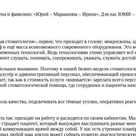
а и фамилию: «Юрий – Марышовы – Ирина». Для нас ЮМИ – не 
 стоматология», первое, что приходит в голову: микроскопы, 
ещё масса всевозможного современного оборудования. Это всё у 
временных технологий. Ведь технологиями этими управляют всё
меют слушать, понимать, сопереживать, уважать, служить достой
 большое внимание. Поэтому в нашей бизнес-модели стоматологи
медсестёр и административный персонал, обеспечивающий превос
т, так как в стоимость услуги «вшивается» зарплата всего персо
нной стоматологической помощи, где сотрудники и пациенты нах
оль качества, подсвечивать все тёмные уголки, оперативно реа
ть так: приходят на работу и расходятся по своим кабинетам. М
то страдает пациент, который вынужден выслушивать разные мне
коммуникации врачей между собой. У нас есть утренние планёр
торых любой наш доктор может собрать нужную диагностическу