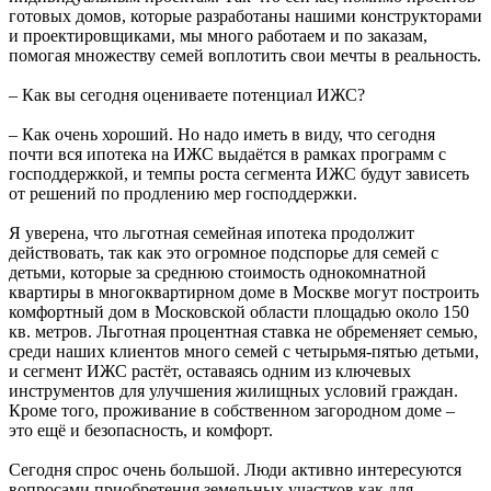
готовых домов, которые разработаны нашими конструкторами
и проектировщиками, мы много работаем и по заказам,
помогая множеству семей воплотить свои мечты в реальность.
– Как вы сегодня оцениваете потенциал ИЖС?
– Как очень хороший. Но надо иметь в виду, что сегодня
почти вся ипотека на ИЖС выдаётся в рамках программ с
господдержкой, и темпы роста сегмента ИЖС будут зависеть
от решений по продлению мер господдержки.
Я уверена, что льготная семейная ипотека продолжит
действовать, так как это огромное подспорье для семей с
детьми, которые за среднюю стоимость однокомнатной
квартиры в многоквартирном доме в Москве могут построить
комфортный дом в Московской области площадью около 150
кв. метров. Льготная процентная ставка не обременяет семью,
среди наших клиентов много семей с четырьмя-пятью детьми,
и сегмент ИЖС растёт, оставаясь одним из ключевых
инструментов для улучшения жилищных условий граждан.
Кроме того, проживание в собственном загородном доме –
это ещё и безопасность, и комфорт.
Сегодня спрос очень большой. Люди активно интересуются
вопросами приобретения земельных участков как для