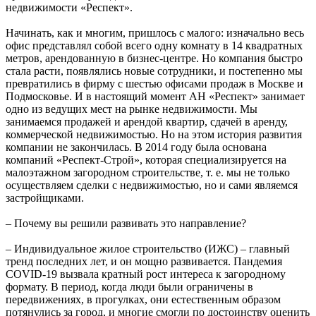
недвижимости «Респект».
Начинать, как и многим, пришлось с малого: изначально весь
офис представлял собой всего одну комнату в 14 квадратных
метров, арендованную в бизнес-центре. Но компания быстро
стала расти, появлялись новые сотрудники, и постепенно мы
превратились в фирму с шестью офисами продаж в Москве и
Подмосковье. И в настоящий момент АН «Респект» занимает
одно из ведущих мест на рынке недвижимости. Мы
занимаемся продажей и арендой квартир, сдачей в аренду,
коммерческой недвижимостью. Но на этом история развития
компании не закончилась. В 2014 году была основана
компаний «Респект-Строй», которая специализируется на
малоэтажном загородном строительстве, т. е. мы не только
осуществляем сделки с недвижимостью, но и сами являемся
застройщиками.
– Почему вы решили развивать это направление?
– Индивидуальное жилое строительство (ИЖС) – главный
тренд последних лет, и он мощно развивается. Пандемия
COVID-19 вызвала кратный рост интереса к загородному
формату. В период, когда люди были ограничены в
передвижениях, в прогулках, они естественным образом
потянулись за город, и многие смогли по достоинству оценить