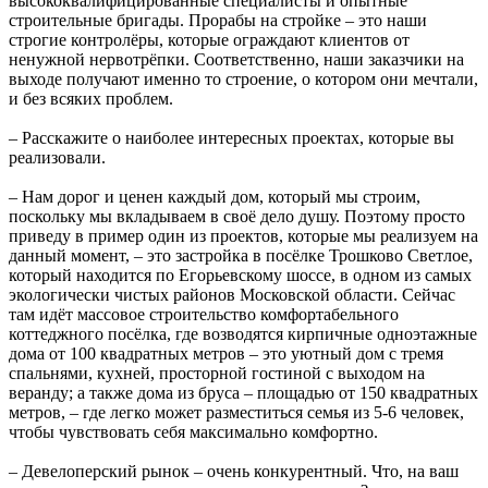
высококвалифицированные специалисты и опытные
строительные бригады. Прорабы на стройке – это наши
строгие контролёры, которые ограждают клиентов от
ненужной нервотрёпки. Соответственно, наши заказчики на
выходе получают именно то строение, о котором они мечтали,
и без всяких проблем.
– Расскажите о наиболее интересных проектах, которые вы
реализовали.
– Нам дорог и ценен каждый дом, который мы строим,
поскольку мы вкладываем в своё дело душу. Поэтому просто
приведу в пример один из проектов, которые мы реализуем на
данный момент, – это застройка в посёлке Трошково Светлое,
который находится по Егорьевскому шоссе, в одном из самых
экологически чистых районов Московской области. Сейчас
там идёт массовое строительство комфортабельного
коттеджного посёлка, где возводятся кирпичные одноэтажные
дома от 100 квадратных метров – это уютный дом с тремя
спальнями, кухней, просторной гостиной с выходом на
веранду; а также дома из бруса – площадью от 150 квадратных
метров, – где легко может разместиться семья из 5-6 человек,
чтобы чувствовать себя максимально комфортно.
– Девелоперский рынок – очень конкурентный. Что, на ваш