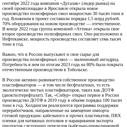
сентябре 2022 года компания «Дугалак» (лидер рынка) на
своей промплощадке в Ярославле открыла новое
производство полиэфирных смол мощностью 30 тысяч тонн в
год. Вложения в проект составили порядка 1,5 млрд рублей.
70% оборудования на новом производстве — отечественное.
В конце 2022 года группа компаний «Аттика» открыла свое
второе производство полиэфирных смол. Оно расположено в
Нефтекамске, мощность производства составляет семь тысяч
тонн в год.
Важно, что в России выпускают и свое сырье для
производства полиэфирных смол — малеиновый ангидрид.
Потребность в нем по итогам 2023 года на 80% была покрыта
отечественным производством в Тобольске.
В России активно развивается собственное производство
пластификаторов — в том числе бесфталатных, то есть
экологически чистых пластификаторов, таких как ДОТФ
(диоктилтерефталат). Так, «Сибур» открыл первое в России
производство ДОТФ в 2019 году в объеме порядка 100 тысяч
тонн в год. Холдингом реализуются программы поддержки
переработчиков, направленные на замещение импорта
готовой продукции: кабельного и прочих пластикатов, ПВХ
пленки для натяжных потолков и наращивания экспорта
продуктов следующих переделов (кабельно-проводниковой