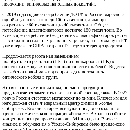
продукции, виниловых напольных покрытий).
С 2019 года годовое потребление ДОТФ в России выросло с
одной-двух тысяч тонн до 106 тысяч тонн, а импорт
сократился с 60 тысяч тонн до 40 тысяч тонн. Общее
потребление пластификаторов достигло 180 тысяч тонн. Во
всем мире потребление бесфталатных пластификаторов растет
— это один из главных рыночных трендов, и на этом пути РФ
уже опережает США и страны ЕС, где этот тренд зародился.
Продолжается работа над замещением
полибутилентерефталата (ПБТ) на поликарбонат (ПК) в
оптических модулях волоконно-оптических кабелей. Ведется
разработка новой марки для прокладки волоконно-
оптического кабеля в грунт.
Это все частные инициативы, но часть продукции
предполагается заместить при активной господдержке. В 2023
году в России стартовал мегапроект по химии. Ключевым для
него должен стать Федеральный центр химии в Усолье-
Сибирском. Его оператором выступает недавно созданная
крупная химическая корпорация «Росхим». В ходе разработки
концепции центра провели анализ 341 продукта. В итоге
анализа и обсуждения в Усолье-Сибирском было предложено
запустить 51 производство, на которых планируется