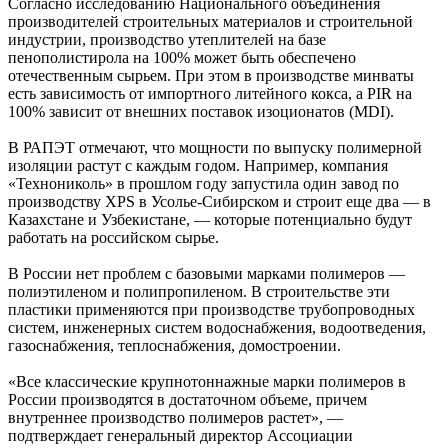
Согласно исследованию Национального объединения
производителей строительных материалов и строительной
индустрии, производство утеплителей на базе
пенополистирола на 100% может быть обеспечено
отечественным сырьем. При этом в производстве минваты
есть зависимость от импортного литейного кокса, а PIR на
100% зависит от внешних поставок изоционатов (MDI).
В РАПЭТ отмечают, что мощности по выпуску полимерной
изоляции растут с каждым годом. Например, компания
«Технониколь» в прошлом году запустила один завод по
производству XPS в Усолье-Сибирском и строит еще два — в
Казахстане и Узбекистане, — которые потенциально будут
работать на российском сырье.
В России нет проблем с базовыми марками полимеров —
полиэтиленом и полипропиленом. В строительстве эти
пластики применяются при производстве трубопроводных
систем, инженерных систем водоснабжения, водоотведения,
газоснабжения, теплоснабжения, домостроении.
«Все классические крупнотоннажные марки полимеров в
России производятся в достаточном объеме, причем
внутреннее производство полимеров растет», —
подтверждает генеральный директор Ассоциации