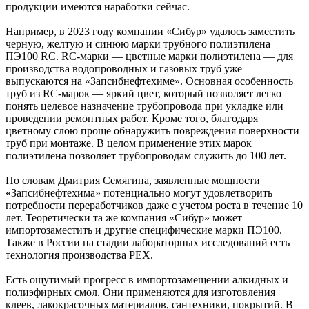
продукции имеются наработки сейчас.
Например, в 2023 году компании «Сибур» удалось заместить
черную, желтую и синюю марки трубного полиэтилена
ПЭ100 RC. RC-марки — цветные марки полиэтилена — для
производства водопроводных и газовых труб уже
выпускаются на «Запсибнефтехиме». Основная особенность
труб из RC-марок — яркий цвет, который позволяет легко
понять целевое назначение трубопровода при укладке или
проведении ремонтных работ. Кроме того, благодаря
цветному слою проще обнаружить повреждения поверхности
труб при монтаже. В целом применение этих марок
полиэтилена позволяет трубопроводам служить до 100 лет.
По словам Дмитрия Семягина, заявленные мощности
«Запсибнефтехима» потенциально могут удовлетворить
потребности переработчиков даже с учетом роста в течение 10
лет. Теоретически та же компания «Сибур» может
импортозаместить и другие специфические марки ПЭ100.
Также в России на стадии лабораторных исследований есть
технология производства PEX.
Есть ощутимый прогресс в импортозамещении алкидных и
полиэфирных смол. Они применяются для изготовления
клеев, лакокрасочных материалов, сантехники, покрытий. В