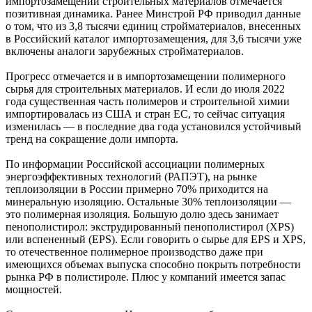
импортозамещении строительных материалов отмечается
позитивная динамика. Ранее Минстрой РФ приводил данные
о том, что из 3,8 тысячи единиц стройматериалов, внесенных
в Российский каталог импортозамещения, для 3,6 тысячи уже
включены аналоги зарубежных стройматериалов.
Прогресс отмечается и в импортозамещении полимерного
сырья для строительных материалов. И если до июля 2022
года существенная часть полимеров и строительной химии
импортировалась из США и стран ЕС, то сейчас ситуация
изменилась — в последние два года установился устойчивый
тренд на сокращение доли импорта.
По информации Российской ассоциации полимерных
энергоэффективных технологий (РАПЭТ), на рынке
теплоизоляции в России примерно 70% приходится на
минеральную изоляцию. Остальные 30% теплоизоляции —
это полимерная изоляция. Большую долю здесь занимает
пенополистирол: экструдированный пенополистирол (XPS)
или вспененный (EPS). Если говорить о сырье для EPS и XPS,
то отечественное полимерное производство даже при
имеющихся объемах выпуска способно покрыть потребности
рынка РФ в полистироле. Плюс у компаний имеется запас
мощностей.