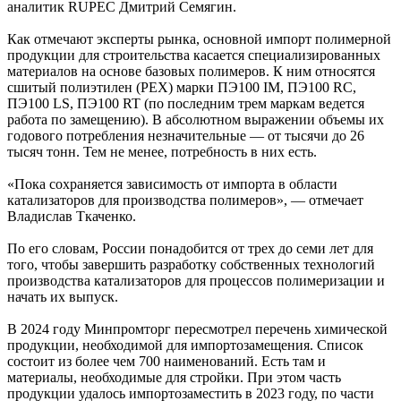
аналитик RUPEC Дмитрий Семягин.
Как отмечают эксперты рынка, основной импорт полимерной
продукции для строительства касается специализированных
материалов на основе базовых полимеров. К ним относятся
сшитый полиэтилен (PEX) марки ПЭ100 IM, ПЭ100 RC,
ПЭ100 LS, ПЭ100 RT (по последним трем маркам ведется
работа по замещению). В абсолютном выражении объемы их
годового потребления незначительные — от тысячи до 26
тысяч тонн. Тем не менее, потребность в них есть.
«Пока сохраняется зависимость от импорта в области
катализаторов для производства полимеров», — отмечает
Владислав Ткаченко.
По его словам, России понадобится от трех до семи лет для
того, чтобы завершить разработку собственных технологий
производства катализаторов для процессов полимеризации и
начать их выпуск.
В 2024 году Минпромторг пересмотрел перечень химической
продукции, необходимой для импортозамещения. Список
состоит из более чем 700 наименований. Есть там и
материалы, необходимые для стройки. При этом часть
продукции удалось импортозаместить в 2023 году, по части