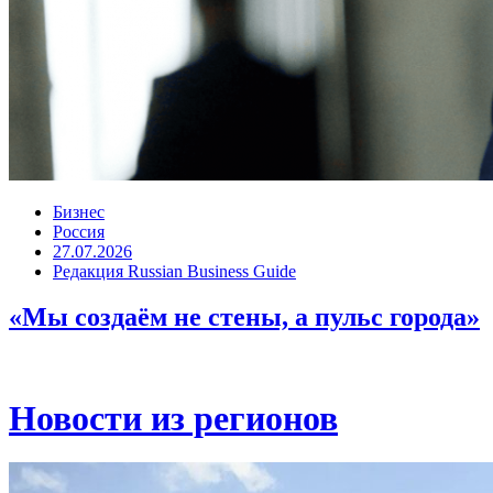
Бизнес
Россия
27.07.2026
Редакция Russian Business Guide
«Мы создаём не стены, а пульс города»
Новости из регионов