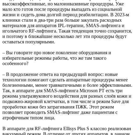
высокоэффективные, но малоинвазивные процедуры. Уже
мало кто готов после процедуры выпадать из социальной
жизни и сидеть дома долгий период реабилитации. В 2023-м
клиники стали в два-три раза больше закупать расходных
материалов для аппаратов IPL-терапии, SMAS-лифтинга и
игольчатого RF-лифтинга. Такая тенденция точно сохранится,
и поэтому в ближайшие несколько лет эти процедуры будут
оставаться популярными.
– Вы говорите про новое поколение оборудования и
избирательные режимы работы, что же там такого
особенного?
– В продолжение ответа на предыдущий вопрос: новые
технологии помогают сделать аппаратные процедуры менее
болезненными, менее травматичными и более эффективными.
Так, в аппарате для SMAS-лифтинга Microson PT есть три
режима ультразвукового воздействия для разных слоёв кожи и
подкожно-жировой клетчатки, в том числе и режим Save для
проработки кожи без затрагивания ПЖК. Этот режим
позволяет проводить SMAS-лифтинг даже пациентам с
атрофичным типом лица.
В аппарате для RF-лифтинга Ellisys Plus S классно реализован
вакуумный режим. В отличие от других аппаратов, в данном