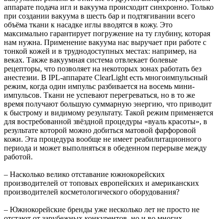
аппарате подача игл и вакуума происходит синхронно. Только
при создании вакуума в шесть бар и подтягивании всего
объёма ткани к насадке иглы вводятся в кожу. Это
максимально гарантирует погружение на ту глубину, которая
нам нужна. Применение вакуума нас выручает при работе с
тонкой кожей и в труднодоступных местах: например, на
веках. Также вакуумная система отвлекает болевые
рецепторы, что позволяет на некоторых зонах работать без
анестезии. В IPL-аппарате ClearLight есть многоимпульсный
режим, когда один импульс разбивается на восемь мини-
импульсов. Ткани не успевают перегреваться, но в то же
время получают большую суммарную энергию, что приводит
к быстрому и видимому результату. Такой режим применяется
для востребованной звёздной процедуры «вуаль красоты», в
результате которой можно добиться матовой фарфоровой
кожи. Эта процедура вообще не имеет реабилитационного
периода и может выполняться в обеденном перерыве между
работой.
– Насколько велико отставание южнокорейских
производителей от топовых европейских и американских
производителей косметологического оборудования?
– Южнокорейские бренды уже несколько лет не просто не
отстают от зарубежных конкурентов, но и во многих