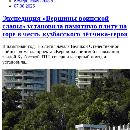
Кемеровская область
07.08.2026
Экспедиция «Вершины воинской
славы» установила памятную плиту на
горе в честь кузбасского лётчика-героя
В памятный год - 85-летия начала Великой Отечественной
войны - команда проекта «Вершины воинской славы» под
эгидой Кузбасской ТПП совершила горный поход и
установила...