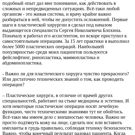
подобный опыт дал мне понимание, как действовать в
сложных и непредвиденных ситуациях. Всё-таки любой
организм - это живая система, и врачу крайне важно
разбираться в ней, чтобы не допустить осложнений. Первые
шаги в пластической хирургии я сделал под началом
выдающегося специалиста Сергея Николаевича Блохина.
Поначалу я работал его ассистентом, но вскоре приступил к
самостоятельным операциям. За 15 лет практики я выполнил
более 5000 пластических операций. Наибольшей
популярностью среди моих пациентов пользуются
фейслифтинг, ринопластика, маммопластика и
абдоминопластика.
- Важно ли для пластического хирурга чувство прекрасного?
Или достаточно технических знаний о том, как проводить
операции?
– Пластические хирурги, в отличие от врачей других
специальностей, работают на стыке медицины и эстетики. И
хотя некоторые пластические операции носят лечебную
функцию, чисто техническими знаниями тут не обойтись.
Всё-таки мы имеем дело с внешностью человека. Важно не
просто подтянуть кожу на лице, сделать нос или вставить
импланты в грудь правильно, соблюдая технику безопасности.
Важно, чтобы конечный результат радовал пациента. Когда