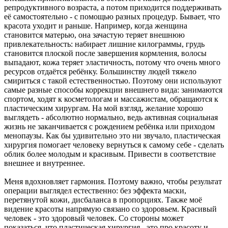
репродуктивного возраста, а потом приходится поддерживать
её самостоятельно - с помощью разных процедур. Бывает, что
красота уходит и раньше. Например, когда женщина
становится матерью, она зачастую теряет внешнюю
привлекательность: набирает лишние килограммы, грудь
становится плоской после завершения кормления, волосы
выпадают, кожа теряет эластичность, потому что очень много
ресурсов отдаётся ребёнку. Большинству людей тяжело
смириться с такой естественностью. Поэтому они используют
самые разные способы коррекции внешнего вида: занимаются
спортом, ходят к косметологам и массажистам, обращаются к
пластическим хирургам. На мой взгляд, желание хорошо
выглядеть - абсолютно нормально, ведь активная социальная
жизнь не заканчивается с рождением ребёнка или приходом
менопаузы. Как бы удивительно это ни звучало, пластическая
хирургия помогает человеку вернуться к самому себе - сделать
облик более молодым и красивым. Привести в соответствие
внешнее и внутреннее.
Меня вдохновляет гармония. Поэтому важно, чтобы результат
операции выглядел естественно: без эффекта маски,
перетянутой кожи, дисбаланса в пропорциях. Также моё
видение красоты напрямую связано со здоровьем. Красивый
человек - это здоровый человек. Со стороны может
показаться, что пластическая хирургия - это про красоту и