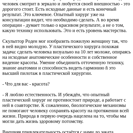
человек смотрит в зеркало и любуется своей внешностью - это
дорогого стоит. Есть исходные данные и есть конечный
результат. Это ключевое. Опытный хирург уже на
консультации видит, что необходимо сделать. А во время
операции - думает только о красивом результате, а не о том,
какую технику использовать. Это и есть уровень мастерства.
Скульптор Роден мог изобразить пожилую женщину так, что
в ней видно молодую. У пластического хирурга похожая
задача: сделать человека визуально на 10 лет моложе, опираясь
на исходные анатомические особенности и собственное
видение красоты. Умение объединить отточенную технику,
знание анатомии и способность видеть гармонию ñ это
высший пилотаж в пластической хирургии.
- Что для вас - красота?
- Я люблю естественность. И убеждён, что опытный
пластический хирург не противостоит природе, а работает с
ней в соавторстве. К сожалению, биологические механизмы
не помогают человеку сохранять красоту на протяжении всей
жизни. Природа в первую очередь нацелена на то, чтобы мы
могли дать жизнь здоровому потомству.
Внешняя привлекательность остаётся с нами до заката