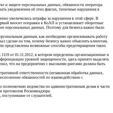
ке и защите персональных данных, обязанности оператора
авать уведомления об этих фактах, типичные нарушения в
венно увеличились штрафы за нарушения в этой сфере. В
ервый вносит поправки к КоАП и устанавливает оборотные
ние персональных данных. Поэтому для бизнеса важно было
персональным данным, как необходимо организовывать работу
л сделан на том, почему бизнесу важно объяснять клиентам,
были представлены возможные способы предотвращения таких
119 от 01.11.2012, в котором определены организационные и
фференциации уровней защищенности, здесь принято выделять
снил, что на предприятиях с высокими рангами должна быть
ративной ответственности (незаконная обработка данных,
еисполнение обязанностей по взаимодействию с
 о полномочиях ведомства по административным делам в части
ии протоколов Роскомнадзора.
, поступившие от слушателей.