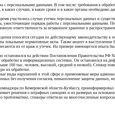
 с персональными данными. В том числе: требования к обработ
 в каких случаях, в какие сроки и в какие органы необходимо д
 время участились случаи утечки персональных данных и сущест
ты, ужесточающие порядок работы с персональными данными. П
овную ответственность за незаконное хранение и распростране
дения относятся сегодня по действующему законодательству к 
ы локальные нормативные акты. Также акцент в выступлении бы
ерегаются их от краж и утечек. На примере имеющегося опыта 
 остановился на действии Постановления Правительства РФ № 1
х обработке в информационных системах. Он остановился на ди
ыше 100 тыс. человек, высокий, средний и низкий). Спикер поя
ри их обработке.
ые виды нарушений в этой сфере и применяемые меры админист
анных без получения согласия, невыполнение защиты данных, н
комнадзора по Кемеровской области-Кузбассу, проинформировал
инимает решения о штрафных санкциях и их размерах на основан
о проблематике, спикеры ответили на многочисленные вопросы