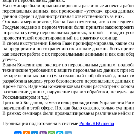
защите персональных данных.
На семинаре были проанализированы различные аспекты работы
персональных данных, как происходит «утечка», кража данных,
данной сфере и административная ответственность за них.
Открывая мероприятие, Елена Гаан отметила, что в последнее
Госдуме недавно в первом чтении были приняты законопроек
штрафы за утечку персональных данных, второй — вводит угол
провести такой ориентированный на практику семинар.
В своем выступлении Елена Гаан проинформировала, какие све
на предприятии по сохранению их и какие должны быть принят
как ведется работа с их персональными данными и как они об
утечек.
Вадим Кожевников, эксперт по персональным данным, подробно
технические требования к защите персональных данных при и
четыре основных ранга (максимальный с обработкой данных св
разработана модель угроз безопасности персональных данных п
Кроме того, Вадимом Кожевниковым были рассмотрены основн
разглашение данных, нарушение правил обработки, передача д
Роскомнадзором и т.д.).
Григорий Богданов, заместитель руководителя Управления Рос
нарушений в этой сфере. Но, как было сказано, только суд пр
В рамках семинара были проанализированы различные кейсы п
Публикация подготовлена в системе
Public.RBGmedia