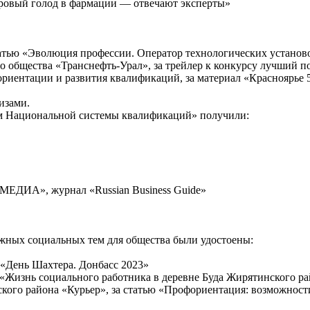
дровый голод в фармации — отвечают эксперты»
статью «Эволюция профессии. Оператор технологических установ
го общества «Транснефть-Урал», за трейлер к конкурсу лучший 
фориентации и развития квалификаций, за материал «Красноярье 
изами.
м Национальной системы квалификаций» получили:
ЕДИА», журнал «Russian Business Guide»
жных социальных тем для общества были удостоены:
 «День Шахтера. Донбасс 2023»
л «Жизнь социального работника в деревне Буда Жирятинского р
ского района «Курьер», за статью «Профориентация: возможност