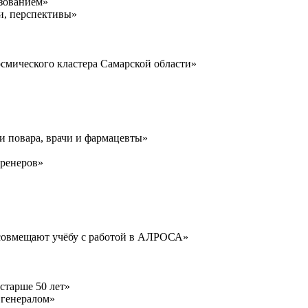
азованием»
чи, перспективы»
осмического кластера Самарской области»
и повара, врачи и фармацевты»
тренеров»
 совмещают учёбу с работой в АЛРОСА»
 старше 50 лет»
 генералом»