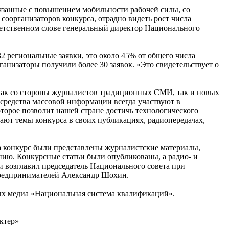
вязанные с повышением мобильности рабочей силы, со
соорганизаторов конкурса, отрадно видеть рост числа
риветственном слове генеральный директор Национального
2 региональные заявки, это около 45% от общего числа
анизаторы получили более 30 заявок. «Это свидетельствует о
а как со стороны журналистов традиционных СМИ, так и новых
 средства массовой информации всегда участвуют в
торое позволит нашей стране достичь технологического
щают темы конкурса в своих публикациях, радиопередачах,
а конкурс были представлены журналистские материалы,
ию. Конкурсные статьи были опубликованы, а радио- и
и возглавил председатель Национального совета при
предпринимателей Александр Шохин.
ых медиа «Национальная система квалификаций».
ктер»