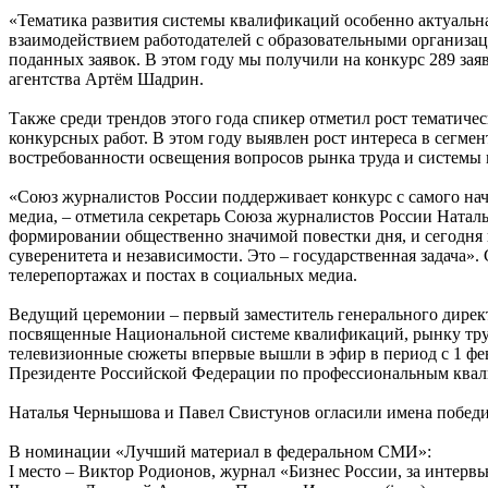
«Тематика развития системы квалификаций особенно актуальна
взаимодействием работодателей с образовательными организаци
поданных заявок. В этом году мы получили на конкурс 289 заяв
агентства Артём Шадрин.
Также среди трендов этого года спикер отметил рост тематич
конкурсных работ. В этом году выявлен рост интереса в сегме
востребованности освещения вопросов рынка труда и системы
«Союз журналистов России поддерживает конкурс с самого нач
медиа, ‒ отметила секретарь Союза журналистов России Натал
формировании общественно значимой повестки дня, и сегодня 
суверенитета и независимости. Это – государственная задача»
телерепортажах и постах в социальных медиа.
Ведущий церемонии – первый заместитель генерального дирек
посвященные Национальной системе квалификаций, рынку труд
телевизионные сюжеты впервые вышли в эфир в период с 1 фев
Президенте Российской Федерации по профессиональным ква
Наталья Чернышова и Павел Свистунов огласили имена победи
В номинации «Лучший материал в федеральном СМИ»:
I место – Виктор Родионов, журнал «Бизнес России, за интер