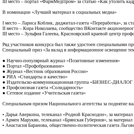
III место – портал «ФармМедПром» за статью «Как утолить ка
В номинации «Лучший материал в социальных медиа»
I место – Лариса Коблик, диджитал-газета «Переработка», за 
II место ‒ Кира Николаева, сообщество ВКонтакте акционерно
III место – Зульфия Галеева, Красноярский краевой центр про
Ряд участников конкурса был также удостоен специальными пр
Специальный приз «За вклад в информационное освещение те
● Научно-популярный журнал «Позитивные изменения»
● Портал «Профобразование»
● Журнал «Вестник образования России»
● РИА «Стандарты и качество»
● Издательско-коммуникационная группа «БИЗНЕС-ДИАЛОГ М
● Профсоюзная газета «Солидарность»
● Сетевое издание «Учительская газета»
Специальным призом Национального агентства за поднятие ва
• Дарья Аверкина, телеканал «Родной Краснодон», за материал
• Армен Марукян, телеканал «Брянская Губерния», за материа
• Анастасия Баранова, общественно-политическая газета Льгов