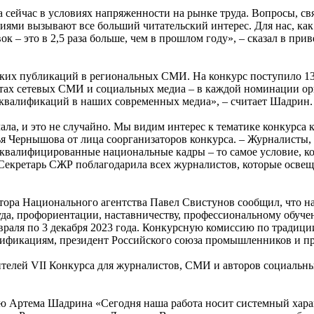
 сейчас в условиях напряженности на рынке труда. Вопросы, с
ями вызывают все больший читательский интерес. Для нас, как 
ок – это в 2,5 раза больше, чем в прошлом году», ‒ сказал в п
еских публикаций в региональных СМИ. На конкурс поступило 13
нтах сетевых СМИ и социальных медиа – в каждой номинации орг
 квалификаций в наших современных медиа», ‒ считает Шадрин.
ала, и это не случайно. Мы видим интерес к тематике конкурс
ья Чернышова от лица соорганизаторов конкурса. ‒ Журналисты,
квалифицированные национальные кадры ‒ то самое условие, ко
. Секретарь СЖР поблагодарила всех журналистов, которые осве
тора Национального агентства Павел Свистунов сообщил, что н
а, профориентации, наставничеству, профессиональному обучен
раля по 3 декабря 2023 года. Конкурсную комиссию по традици
лификациям, президент Российского союза промышленников и 
телей VII Конкурса для журналистов, СМИ и авторов социальн
вью Артема Шадрина «Сегодня наша работа носит системный хара