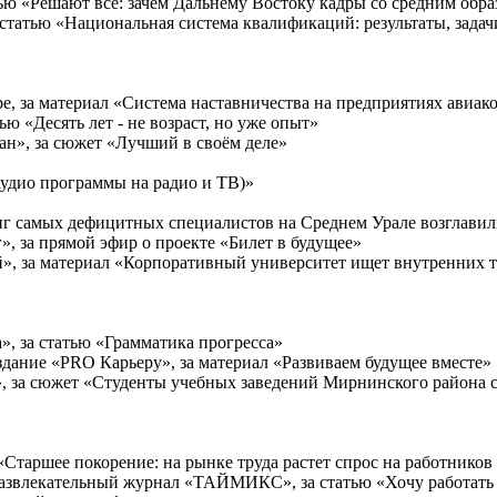
татью «Решают все: зачем Дальнему Востоку кадры со средним обр
а статью «Национальная система квалификаций: результаты, зада
е, за материал «Система наставничества на предприятиях авиак
ью «Десять лет - не возраст, но уже опыт»
ан», за сюжет «Лучший в своём деле»
аудио программы на радио и ТВ)»
инг самых дефицитных специалистов на Среднем Урале возглавил
», за прямой эфир о проекте «Билет в будущее»
й», за материал «Корпоративный университет ищет внутренних 
», за статью «Грамматика прогресса»
здание «PRO Карьеру», за материал «Развиваем будущее вместе»
», за сюжет «Студенты учебных заведений Мирнинского района
ю «Старшее покорение: на рынке труда растет спрос на работников
развлекательный журнал «ТАЙМИКС», за статью «Хочу работать