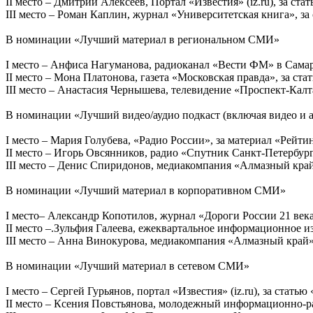
II место – Дмитрий Алексеев, Портал «Известия» (iz.ru), за с
III место – Роман Каплин, журнал «Университетская книга», з
В номинации «Лучший материал в региональном СМИ»
I место – Анфиса Нагуманова, радиоканал «Вести ФМ» в Самар
II место – Мона Платонова, газета «Московская правда», за стат
III место – Анастасия Чернышева, телевидение «Проспект-Калт
В номинации «Лучший видео/аудио подкаст (включая видео и 
I место – Мария Голубева, «Радио России», за материал «Рейт
II место – Игорь Овсянников, радио «Спутник Санкт-Петербург
III место – Денис Спиридонов, медиакомпания «Алмазный кра
В номинации «Лучший материал в корпоративном СМИ»
I место– Александр Копотилов, журнал «Дороги России 21 века
II место –.Зульфия Галеева, ежеквартальное информационное и
III место – Анна Винокурова, медиакомпания «Алмазный край
В номинации «Лучший материал в сетевом СМИ»
I место – Сергей Гурьянов, портал «Известия» (iz.ru), за стать
II место – Ксения Повстьянова, молодежный информационно-