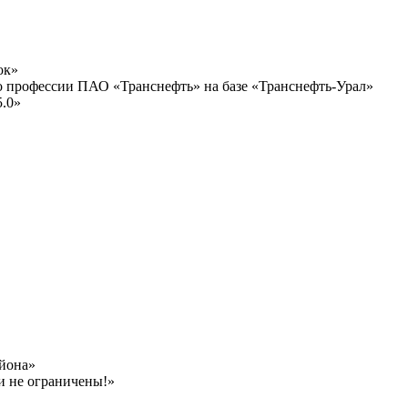
ок»
по профессии ПАО «Транснефть» на базе «Транснефть-Урал»
5.0»
айона»
и не ограничены!»