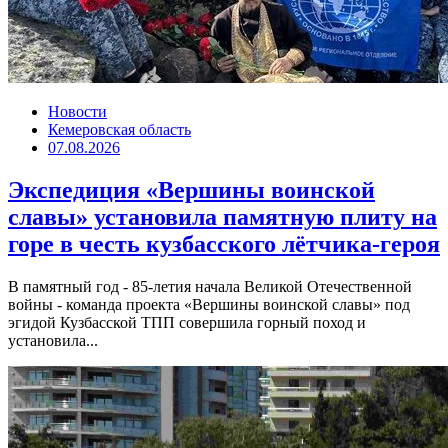
Новости
Кемеровская область
07.08.2026
Экспедиция «Вершины воинской
славы» установила памятную плиту на
горе в честь кузбасского лётчика-героя
В памятный год - 85-летия начала Великой Отечественной
войны - команда проекта «Вершины воинской славы» под
эгидой Кузбасской ТПП совершила горный поход и
установила...