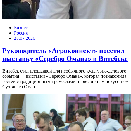
Бизнес
Россия
28.07.2026
Руководитель «Агроконнект» посетил
выставку «Серебро Омана» в Витебске
Витебск стал площадкой для необычного культурно-делового
события — выставки «Серебро Омана», которая познакомила
гостей с традиционными ремёслами и ювелирным искусством
Султаната Оман....