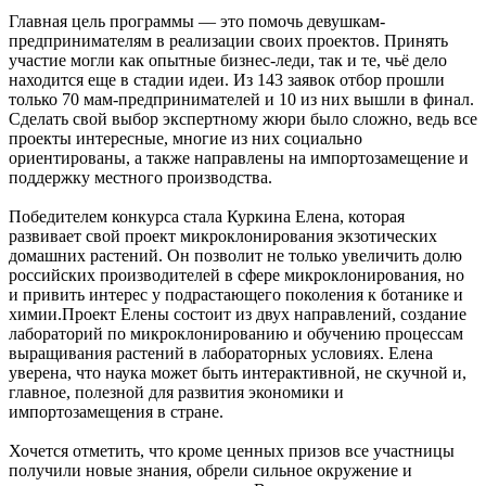
Главная цель программы — это помочь девушкам-
предпринимателям в реализации своих проектов. Принять
участие могли как опытные бизнес-леди, так и те, чьё дело
находится еще в стадии идеи. Из 143 заявок отбор прошли
только 70 мам-предпринимателей и 10 из них вышли в финал.
Сделать свой выбор экспертному жюри было сложно, ведь все
проекты интересные, многие из них социально
ориентированы, а также направлены на импортозамещение и
поддержку местного производства.
Победителем конкурса стала Куркина Елена, которая
развивает свой проект микроклонирования экзотических
домашних растений. Он позволит не только увеличить долю
российских производителей в сфере микроклонирования, но
и привить интерес у подрастающего поколения к ботанике и
химии.Проект Елены состоит из двух направлений, создание
лабораторий по микроклонированию и обучению процессам
выращивания растений в лабораторных условиях. Елена
уверена, что наука может быть интерактивной, не скучной и,
главное, полезной для развития экономики и
импортозамещения в стране.
Хочется отметить, что кроме ценных призов все участницы
получили новые знания, обрели сильное окружение и