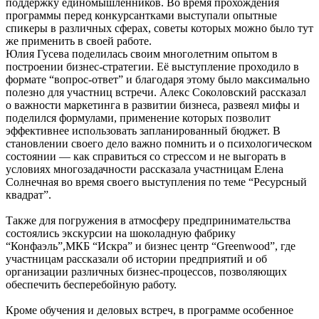
поддержку единомышленников. Во время прохождения
программы перед конкурсантками выступали опытные
спикеры в различных сферах, советы которых можно было тут
же применить в своей работе.
Юлия Гусева поделилась своим многолетним опытом в
построении бизнес-стратегии. Её выступление проходило в
формате “вопрос-ответ” и благодаря этому было максимально
полезно для участниц встречи. Алекс Соколовский рассказал
о важности маркетинга в развитии бизнеса, развеял мифы и
поделился формулами, применение которых позволит
эффективнее использовать запланированный бюджет. В
становлении своего дело важно помнить и о психологическом
состоянии — как справиться со стрессом и не выгорать в
условиях многозадачности рассказала участницам Елена
Солнечная во время своего выступления по теме “Ресурсный
квадрат”.
Также для погружения в атмосферу предпринимательства
состоялись экскурсии на шоколадную фабрику
“Конфаэль”,МКБ “Искра” и бизнес центр “Greenwood”, где
участницам рассказали об истории предприятий и об
организации различных бизнес-процессов, позволяющих
обеспечить бесперебойную работу.
Кроме обучения и деловых встреч, в программе особенное