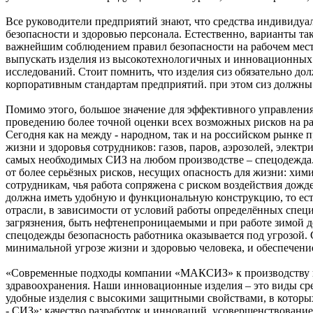
Все руководители предприятий знают, что средства индивиду
безопасности и здоровью персонала. Естественно, варианты т
важнейшим соблюдением правил безопасности на рабочем месте
выпускать изделия из высокотехнологичных и инновационных
исследований. Стоит помнить, что изделия сиз обязательно до
корпоративным стандартам предприятий. при этом сиз должн
Помимо этого, большое значение для эффективного управлени
проведению более точной оценки всех возможных рисков на р
Сегодня как на между - народном, так и на российском рынке
жизни и здоровья сотрудников: газов, паров, аэрозолей, элект
самых необходимых СИЗ на любом производстве – спецодежда. 
от более серьёзных рисков, несущих опасность для жизни: хим
сотрудникам, чья работа сопряжена с риском воздействия дожде
должна иметь удобную и функциональную конструкцию, то есть
отрасли, в зависимости от условий работы определённых специ
загрязнения, быть нефтенепроницаемыми и при работе зимой д
спецодежды безопасность работника оказывается под угрозой. 
минимальной угрозе жизни и здоровью человека, и обеспечен
«Современные подходы компании «МАКСИЗ» к производству пом
здравоохранения. Наши инновационные изделия – это виды сре
удобные изделия с высокими защитными свойствами, в которы
- СИЗ»: качество разработок и инноваций, усовершенствовани