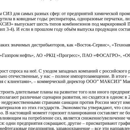
СИЗ для самых разных сфер: от предприятий химической пром
утила в ковидные годы: респираторы, одноразовые перчатки, ли
СИЗ» выпускает шесть типов комбинезонов под маркировкой IN
тип 3-4). И если в прошлом году объём выпуска продукции состав
ких значимых дистрибьюторов, как «Восток-Сервис», «Техноави
 «Газпром нефть», АО «РКЦ «Прогресс», ПАО «ФОСАГРО», «ОС
рост спроса на неё. С уходом западных компаний с российского
льно отечественные, у нас – полное импортозамещение. В итоге 
ения с клиентами», – коммерческий директор ООО” МАКСИЗ” Ма
троить длительные планы на развитие того или иного предприят
полагают различные сценарии развития, но сходятся в одном: в
е недружественными странами санкции против России могут име
 материалов из этих государств. Экономисты утверждают, что с
о. В настоящий момент горизонт планирования составляет не бол
влияющим на потребление сиз, является снижение/увеличение чи
ся: одни предприятия сокращают, другие – присматривают график
нефтегазовые предприятия, здравоохранение – все эти направле