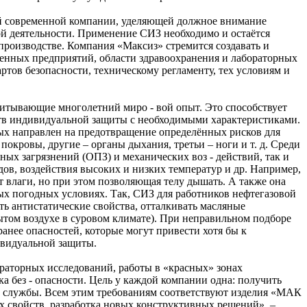
ой современной компании, уделяющей должное внимание
ой деятельности. Применение СИЗ необходимо и остаётся
производстве. Компания «Максиз» стремится создавать и
енных предприятий, области здравоохранения и лабораторных
тов безопасности, техническому регламенту, тех условиям и
читывающие многолетний миро - вой опыт. Это способствует
ств индивидуальной защиты с необходимыми характеристиками.
рых направлен на предотвращение определённых рисков для
покровы, другие – органы дыхания, третьи – ноги и т. д. Среди
ых загрязнений (ОПЗ) и механических воз - действий, так и
дов, воздействия высоких и низких температур и др. Например,
т влаги, но при этом позволяющая телу дышать. А также она
х погодных условиях. Так, СИЗ для работников нефтегазовой
ть антистатические свойства, отталкивать масляные
ытом воздухе в суровом климате). При неправильном подборе
анее опасностей, которые могут привести хотя бы к
ивидуальной защиты.
раторных исследований, работы в «красных» зонах
 без - опасности. Цель у каждой компании одна: получить
к службы. Всем этим требованиям соответствуют изделия «МАК
х свойств, разработка новых конструктивных решений», –