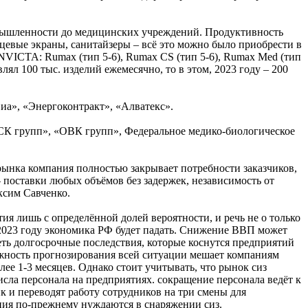
ышленности до медицинских учреждений. Продуктивность
цевые экраны, санитайзеры – всё это можно было приобрести в
VICTA: Rumax (тип 5-6), Rumax CS (тип 5-6), Rumax Med (тип
лял 100 тыс. изделий ежемесячно, то в этом, 2023 году – 200
а», «Энергоконтракт», «Алватекс».
К групп», «ОВК групп», Федеральное медико-биологическое
 рынка компания полностью закрывает потребности заказчиков,
– поставки любых объёмов без задержек, независимость от
ксим Савченко.
ия лишь с определённой долей вероятности, и речь не о только
 2023 году экономика РФ будет падать. Снижение ВВП может
ть долгосрочные последствия, которые коснутся предприятий
ложность прогнозирования всей ситуации мешает компаниям
ее 1-3 месяцев. Однако стоит учитывать, что рынок сиз
сла персонала на предприятиях. сокращение персонала ведёт к
 и переводят работу сотрудников на три смены для
ния по-прежнему нуждаются в снаряжении сиз.