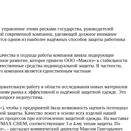
 управление этими рисками государства, руководителей
бой современной компании, уделяющей должное внимание
ётся одним из наиболее надёжных способов защиты работника
ачества и подхода работы компания заняла лидирующие
рное развитие, которое привело ООО «Максиз» к стабильности
чественные средства индивидуальной защиты. В частности,
о компания является единственным частным
довательную работу в области исследования новых материалов
аниям рынка к эффективной и надёжной защитной одежде. Это
 вопросе недопустима.
»), чтобы у предприятий была возможность оценить потенциал
й защиты. Качество лежит в основе всех изделий нашей
ых процессов при изготовлении защитной одежды. На выставке
UMAX CHEM, соответствующие 3 и 4-му типам защиты. По
», – рассказал коммерческий директор Максим Григорьевич