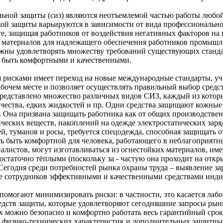
альной защиты (сиз) являются неотъемлемой частью работы люб
акой защиты варьируются в зависимости от вида профессиональн
, защищая работников от воздействия негативных факторов на 
 материалов для надлежащего обеспечения работников промышл
лжны удовлетворять множеству требований существующих стандар
ы быть комфортными и качественными.
я рисками имеет переход на новые международные стандарты, у
абочем месте и позволяет осуществлять правильный выбор сред
 представлено множество различных видов СИЗ, каждый из кото
ричества, едких жидкостей и пр. Одни средства защищают кожные 
Она призвана защищать работника как от общих производственн
ических веществ, накоплений на одежде электростатических заря
й, туманов и росы, требуется спецодежда, способная защищать о
 быть комфортной для человека, работающего в неблагоприятны
алистов, могут изготавливаться из огнестойких материалов, име
остаточно тёплыми (поскольку за - частую она проходит на откр
Сегодня среди потребностей рынка охраны труда – выявление зар
ие сотрудников эффективными и качественными средствами инд
огают минимизировать риски: в частности, это касается лабо
дств защиты, которые удовлетворяют сегодняшние запросы рынка
х можно безопасно и комфортно работать весь гарантийный сро
е физико-технических характеристик и дополнительных защитны