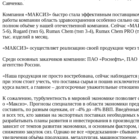
Савченко.
Компания «МАКСИЗ» быстро стала эффективным поставщиком 
работы компании область здравоохранения особенно сильно ощ
полном объёме у нашей отечественной компании. Сейчас «МАК
5-6), Rugard (тип 6), Rumax Chem (тип 3-4), Rumax Chem PRO (
тыс. изделий в месяц.
«МАКСИЗ» осуществляет реализацию своей продукции через та
Среди основных заказчиков компании: ПАО «Роснефть», ПАО
агентство России.
«Наша продукция не просто востребована, сейчас наблюдается 
при этом стоит учесть, что поставка сырья и пошив исключите
курса валют, а главное – долгосрочные уважительные отнош
К сожалению, турбулентность в мировой экономике позволяет с
о «Максиз». Прогнозы специалистов в области экономики пред
составить, по разным оценкам, от –4% до –8% ВВП. Введённы
и всех тех, кто завязан на экспортных поставках необходимых
разрабатывать планы развития и инвестирования в производств
зависит от темпов развития экономики, и основным фактором, 
снижению закупок сиз. Однако не все «предсказания» сбывают
увеличения объёма продукции. металлургия, машиностроение, 