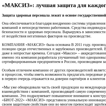
«МАКСИЗ»: лучшая защита для каждог
Защита здоровья персонала лежит в основе государственной
Она обеспечивается благодаря внедрению системы управления
компаний и непосредственно работников. Средства индивиду
безопасности и здоровью персонала. Варьируясь в зависимост
от воздействия негативных факторов на производстве.
КОМПАНИЯ «МАКСИЗ» была основана В 2011 году. производстве
позиции среди отечественных и зарубежных производителей. В
даже в непростые времена. Сегодня «Максиз» – аккредитован
именно эта компания разработала улучшенный тип одноразов
сертифицированным предприятием в России, производящим за
Особым отличием компании от других производителей являетс
и процессов, чтобы иметь возможность предлагать передовые
в первую очередь отражается на доверии партнёров и клиентов 
«Мы уже обнародовали часть своей продукции на международно
взаимодействия с компанией, производящей самую современну
компании. Это подразумевает повышенное внимание к констру
«БИОТ-2022» «МАКСИЗ» представила уникальную инновацион
своим защитным свойствам они во многом превосходят зарубе