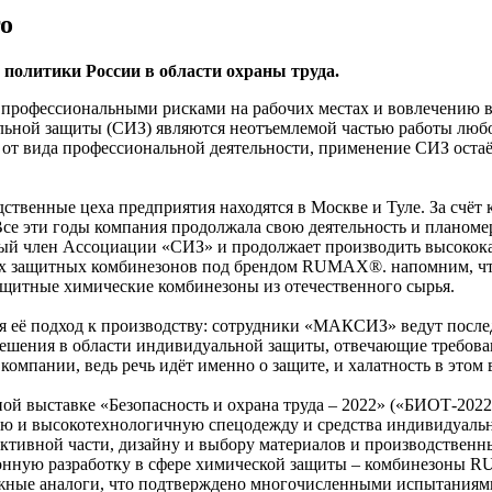
о
 политики России в области охраны труда.
 профессиональными рисками на рабочих местах и вовлечению в
альной защиты (СИЗ) являются неотъемлемой частью работы лю
и от вида профессиональной деятельности, применение СИЗ оста
нные цеха предприятия находятся в Москве и Туле. За счёт к
се эти годы компания продолжала свою деятельность и планоме
ный член Ассоциации «СИЗ» и продолжает производить высокока
ых защитных комбинезонов под брендом RUMAX®. напомним, чт
щитные химические комбинезоны из отечественного сырья.
я её подход к производству: сотрудники «МАКСИЗ» ведут после
 решения в области индивидуальной защиты, отвечающие требов
компании, ведь речь идёт именно о защите, и халатность в этом
й выставке «Безопасность и охрана труда – 2022» («БИОТ-2022
ю и высокотехнологичную спецодежду и средства индивидуально
ктивной части, дизайну и выбору материалов и производственн
ную разработку в сфере химической защиты – комбинезоны R
жные аналоги, что подтверждено многочисленными испытаниями